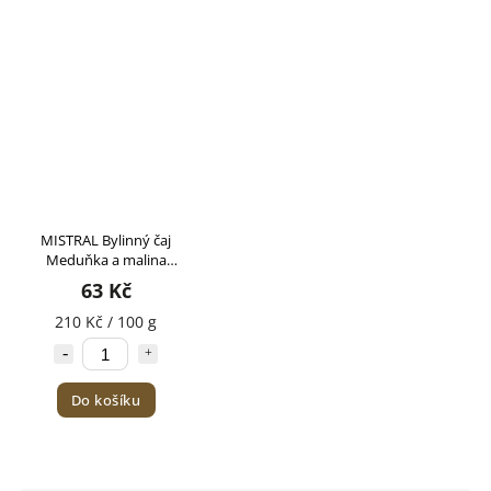
MISTRAL Bylinný čaj
Meduňka a malina
30g
63 Kč
210 Kč / 100 g
Do košíku