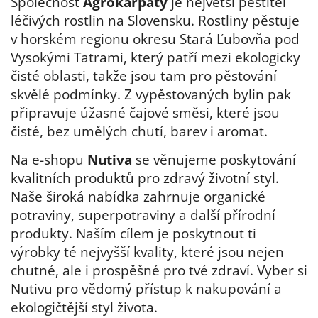
Společnost
Agrokarpaty
je největší pěstitel
léčivých rostlin na Slovensku. Rostliny pěstuje
v horském regionu okresu Stará Ľubovňa pod
Vysokými Tatrami, který patří mezi ekologicky
čisté oblasti, takže jsou tam pro pěstování
skvělé podmínky. Z vypěstovaných bylin pak
připravuje úžasné čajové směsi, které jsou
čisté, bez umělých chutí, barev i aromat.
Na e-shopu
Nutiva
se věnujeme poskytování
kvalitních produktů pro zdravý životní styl.
Naše široká nabídka zahrnuje organické
potraviny, superpotraviny a další přírodní
produkty. Naším cílem je poskytnout ti
výrobky té nejvyšší kvality, které jsou nejen
chutné, ale i prospěšné pro tvé zdraví. Vyber si
Nutivu pro vědomý přístup k nakupování a
ekologičtější styl života.