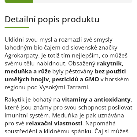
Detailní popis produktu
Uklidni svou mysl a rozmazli své smysly
lahodným bio čajem od slovenské značky
Agrokarpaty. Je totiž tím nejlepším, co můžeš
svému tělu nabídnout. Obsažený
rakytník,
meduňka a růže
byly pěstovány
bez použití
umělých hnojiv, pesticidů a GMO
v horském
regionu pod Vysokými Tatrami.
Rakytík je bohatý na
vitamíny a antioxidanty
,
které jsou známy pro svou schopnost posilovat
imunitní systém. Meduňka je pak uznávána
pro své
relaxační vlastnosti
. Napomáhá
soustředění a klidnému spánku. Čaj si můžeš