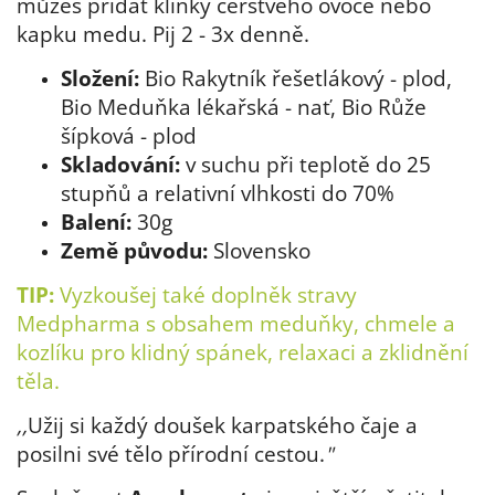
můžeš přidat klínky čerstvého ovoce nebo
kapku medu. Pij 2 - 3x denně.
Složení:
Bio Rakytník řešetlákový - plod,
Bio Meduňka lékařská - nať, Bio Růže
šípková - plod
Skladování:
v suchu při teplotě do 25
stupňů a relativní vlhkosti do 70%
Balení:
30g
Země původu:
Slovensko
TIP:
Vyzkoušej také
doplněk stravy
Medpharma s obsahem meduňky, chmele a
kozlíku
pro klidný spánek, relaxaci a zklidnění
těla.
,,
Užij si každý doušek karpatského čaje a
posilni své tělo přírodní cestou.
"