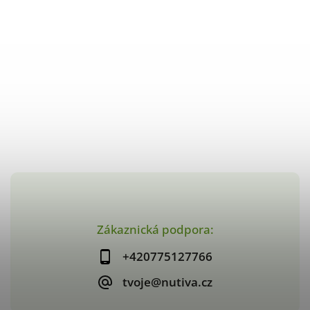
Zákaznická podpora:
+420775127766
tvoje@nutiva.cz