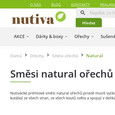
O NÁS
BLOG
KONTAKTY
REKLAM
Hledat
AKCE
Dárky & boxy
Ořechy
Sušené
Natural
Domů
Ořechy
Směsi ořechů
/
/
/
Směsi natural ořechů
Nutivácké prémiové směsi natural ořechů prostě musíš vyzko
kutálejí ze všech stran, ze všech koutů světa a spojují v deli