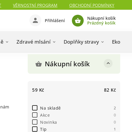
T
VĚRNOSTNÍ PROGRAM
OBCHODNÍ PODMÍNKY
Nákupní košík
Přihlášení
Prázdný košík
ně
Zdravé mlsání
Doplňky stravy
Eko drog
Nákupní košík
59
Kč
82
Kč
k nám
Na skladě
2
Akce
0
Novinka
0
Tip
1