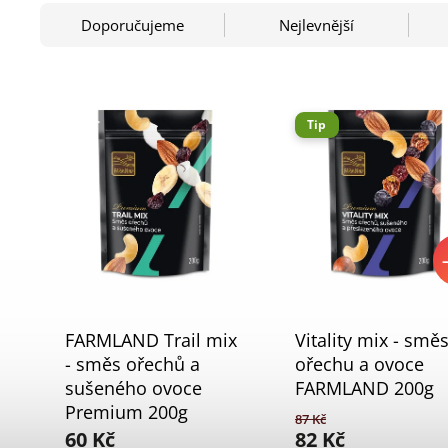
Doporučujeme
Nejlevnější
Tip
FARMLAND Trail mix
Vitality mix - smě
- směs ořechů a
ořechu a ovoce
sušeného ovoce
FARMLAND 200g
Premium 200g
87 Kč
60 Kč
82 Kč