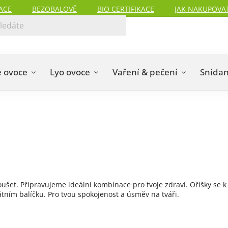
ACE
BEZOBALOVĚ
BIO CERTIFIKACE
JAK NAKUPOVA
 ovoce
Lyo ovoce
Vaření & pečení
Snída
ušet. Připravujeme ideální kombinace pro tvoje zdraví. Oříšky se 
kátním balíčku. Pro tvou spokojenost a úsměv na tváři.