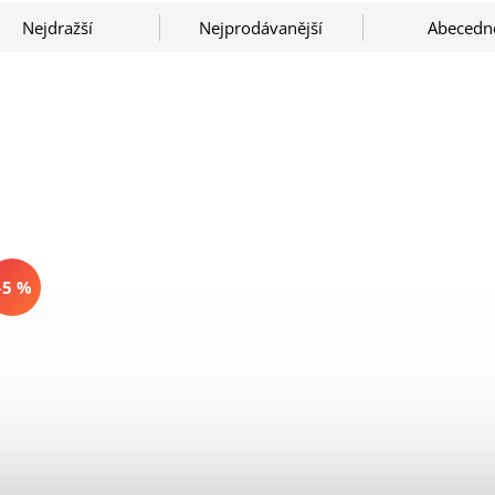
Nejdražší
Nejprodávanější
Abecedn
–5 %
s