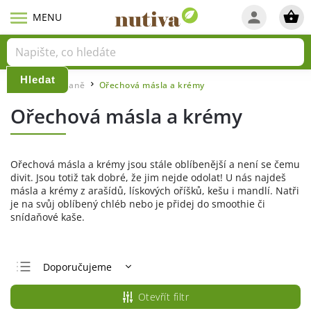
Hledat
Domů
Snídaně
Ořechová másla a krémy
/
/
Ořechová másla a krémy
Ořechová másla a krémy jsou stále oblíbenější a není se čemu
divit. Jsou totiž tak dobré, že jim nejde odolat! U nás najdeš
másla a krémy z arašídů, lískových oříšků, kešu i mandlí. Natři
je na svůj oblíbený chléb nebo je přidej do smoothie či
snídaňové kaše.
Doporučujeme
Nejlevnější
Otevřít filtr