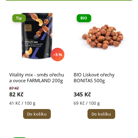
Nejlevnější
Nejdražší
Tip
BIO
Nejprodávanější
Abecedně
–5 %
Vitality mix - směs ořechu
BIO Lískové ořechy
a ovoce FARMLAND 200g
BONITAS 500g
87 Kč
82 Kč
345 Kč
41 Kč / 100 g
69 Kč / 100 g
Do košíku
Do košíku