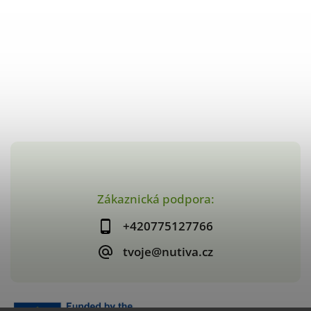
Zákaznická podpora:
+420775127766
tvoje@nutiva.cz