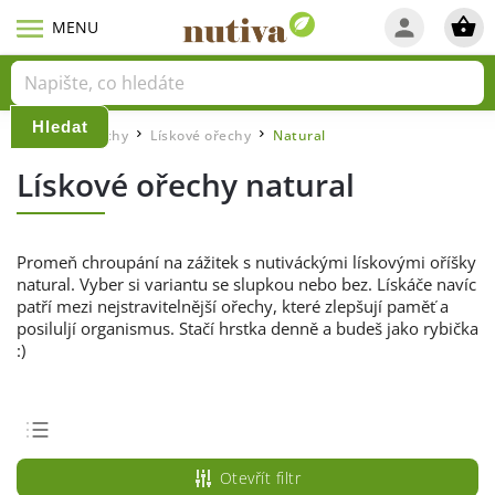
Hledat
Domů
Ořechy
Lískové ořechy
Natural
/
/
/
Lískové ořechy natural
Promeň chroupání na zážitek s nutiváckými lískovými oříšky
natural. Vyber si variantu se slupkou nebo bez. Lískáče navíc
patří mezi nejstravitelnější ořechy, které zlepšují paměť a
posiluljí organismus. Stačí hrstka denně a budeš jako rybička
:)
Doporučujeme
Otevřít filtr