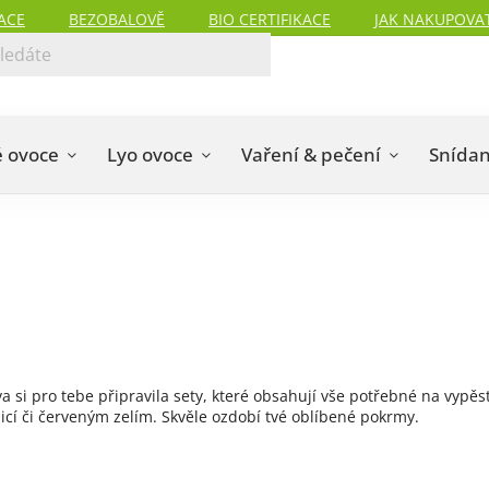
ACE
BEZOBALOVĚ
BIO CERTIFIKACE
JAK NAKUPOVA
 ovoce
Lyo ovoce
Vaření & pečení
Snída
a si pro tebe připravila sety, které obsahují vše potřebné na vypěs
cí či červeným zelím. Skvěle ozdobí tvé oblíbené pokrmy.