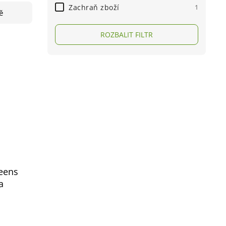
Zachraň zboží
1
ě
ROZBALIT FILTR
eens
a