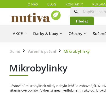
O NÁS
BLOG
KONTAKTY
REKLAM
Hledat
AKCE
Dárky & boxy
Ořechy
Sušené
Mikrobylinky
Domů
Vaření & pečení
/
/
Mikrobylinky
Pěstování mikrobylinek nikdy nebylo lehčí a zábavnější. Nutiv
vitamínové bomby. Vyber si mezi kedlubnem, rukolou, brokoli