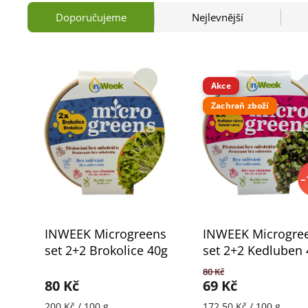
Doporučujeme
Nejlevnější
Akce
Zachraň zboží
–
INWEEK Microgreens
INWEEK Microgre
set 2+2 Brokolice 40g
set 2+2 Kedluben 
80 Kč
80 Kč
69 Kč
200 Kč / 100 g
172,50 Kč / 100 g