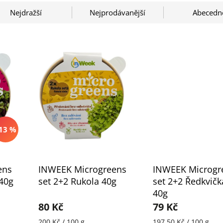
Nejdražší
Nejprodávanější
Abecedn
13 %
ens
INWEEK Microgreens
INWEEK Microgr
40g
set 2+2 Rukola 40g
set 2+2 Ředkvičk
40g
80 Kč
79 Kč
200 Kč / 100 g
197,50 Kč / 100 g