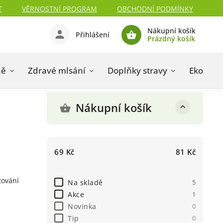
T
VĚRNOSTNÍ PROGRAM
OBCHODNÍ PODMÍNKY
Nákupní košík
Přihlášení
Prázdný košík
ně
Zdravé mlsání
Doplňky stravy
Eko drog
Nákupní košík
69
Kč
81
Kč
tování
Na skladě
5
Akce
1
Novinka
0
Tip
0