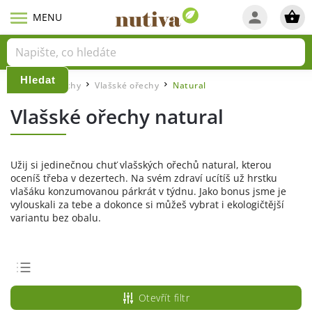
Hledat
Domů
Ořechy
Vlašské ořechy
Natural
/
/
/
Vlašské ořechy natural
Užij si jedinečnou chuť vlašských ořechů natural, kterou
oceníš třeba v dezertech. Na svém zdraví ucítíš už hrstku
vlašáku konzumovanou párkrát v týdnu. Jako bonus jsme je
vylouskali za tebe a dokonce si můžeš vybrat i ekologičtější
variantu bez obalu.
Doporučujeme
Otevřít filtr