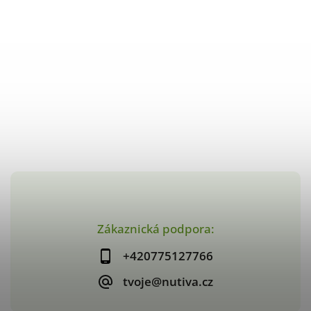
Zákaznická podpora:
+420775127766
tvoje@nutiva.cz