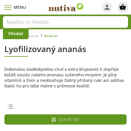
Hledat
Domů
Lyo ovoce
Ananas
/
/
Lyofilizovaný ananás
Dokonalou sladkokyselou chuť a extra křupavost ti dopřeje
každé soustu našeho ananasu sušeného mrazem. Je plný
vitamínů a živin a neobsahuje žádný přidaný cukr ani aditiva.
Navíc ho pro tebe máme v prémiové kvalitě.
Doporučujeme
Otevřít filtr
Nejlevnější