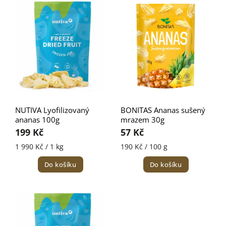
Nejdražší
Nejprodávanější
Abecedně
NUTIVA Lyofilizovaný
BONITAS Ananas sušený
ananas 100g
mrazem 30g
199 Kč
57 Kč
1 990 Kč / 1 kg
190 Kč / 100 g
Do košíku
Do košíku