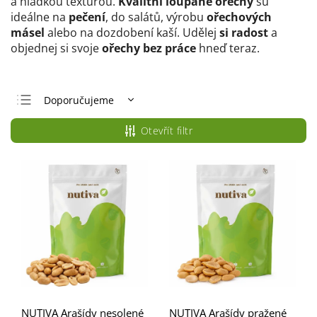
a hladkou texturou.
Kvalitní loupané ořechy
sú
ideálne na
pečení
, do salátů, výrobu
ořechových
másel
alebo na dozdobení kaší. Udělej
si radost
a
objednej si svoje
ořechy bez práce
hneď teraz.
Doporučujeme
Nejlevnější
Otevřít filtr
Nejdražší
Nejprodávanější
Abecedně
NUTIVA Arašídy nesolené
NUTIVA Arašídy pražené