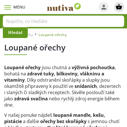
Hledat
Domů
Ořechy
Loupané ořechy
/
/
Loupané ořechy
Loupané ořechy
jsou chutná a
výživná pochoutka
,
bohatá na
zdravé tuky, bílkoviny, vlákninu a
vitamíny
. Díky odstranění skořápky a slupky jsou
okamžitě připraveny k použití ve
snídaních
, dezertech
i slaných či sladkých receptech. Skvěle poslouží také
jako
zdravá svačina
nebo rychlý zdroj energie během
dne.
V našej ponuke nájdeš
loupané mandle, kešu,
pistácie
a ďalšie
ořechy bez skořápky
s jemnou chutí