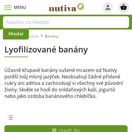
Hledat
Domů
Lyo ovoce
Banány
/
/
Lyofilizované banány
Úžasně křupavé banány sušené mrazem od Nutivy
potěší tvůj mlsný jazýček. Neobsahují žádné přidané
cukry ani aditiva a zachovávají si všechny své původní
živiny. Skvěle se hodí do snídaňových kaší, jogurtů
nebo jako ozdoba banánového chlebíčku.
Doporučujeme
Otevřít filtr