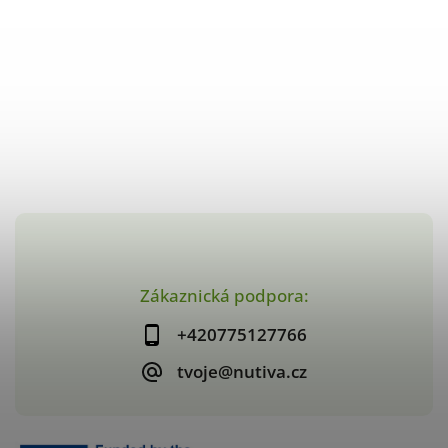
Zákaznická podpora:
+420775127766
tvoje@nutiva.cz