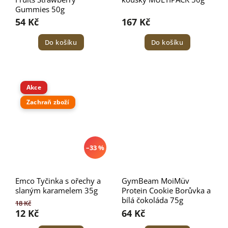
Gummies 50g
54 Kč
167 Kč
Do košíku
Do košíku
Akce
Zachraň zboží
–33 %
Emco Tyčinka s ořechy a
GymBeam MoiMüv
slaným karamelem 35g
Protein Cookie Borůvka a
bílá čokoláda 75g
18 Kč
12 Kč
64 Kč