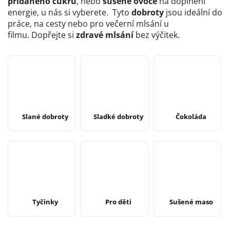
přidaného cukru
, nebo
sušené ovoce
na doplnění
energie, u nás si vyberete. Tyto
dobroty
jsou ideální do
práce, na cesty nebo pro večerní mlsání u
filmu. Dopřejte si
zdravé mlsání
bez výčitek.
Slané dobroty
Sladké dobroty
Čokoláda
Tyčinky
Pro děti
Sušené maso