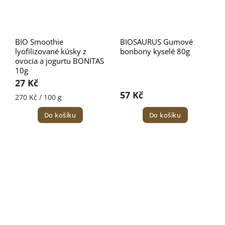
BIO Smoothie
BIOSAURUS Gumové
lyofilizované kúsky z
bonbony kyselé 80g
ovocia a jogurtu BONITAS
10g
27 Kč
57 Kč
270 Kč / 100 g
Do košíku
Do košíku