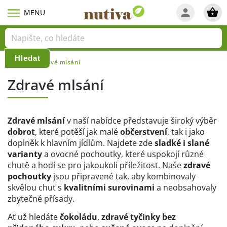
Hledat
Domů
Zdravé mlsání
/
Zdravé mlsání
Zdravé mlsání
v naší nabídce představuje široký výběr
dobrot
, které potěší jak malé
občerstvení
, tak i jako
doplněk k hlavním jídlům. Najdete zde
sladké i slané
varianty
a ovocné pochoutky, které uspokojí různé
chutě a hodí se pro jakoukoli příležitost. Naše
zdravé
pochoutky
jsou připravené tak, aby kombinovaly
skvělou chuť s
kvalitními surovinami
a neobsahovaly
zbytečné přísady.
Ať už hledáte
čokoládu
,
zdravé tyčinky bez