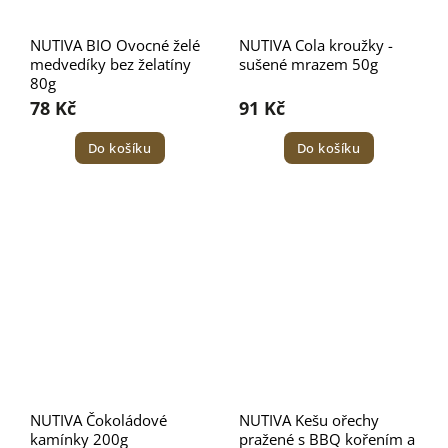
NUTIVA BIO Ovocné želé
NUTIVA Cola kroužky -
medvedíky bez želatíny
sušené mrazem 50g
80g
78 Kč
91 Kč
Do košíku
Do košíku
NUTIVA Čokoládové
NUTIVA Kešu ořechy
kamínky 200g
pražené s BBQ kořením a