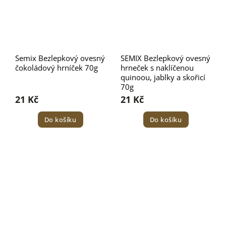
Semix Bezlepkový ovesný
SEMIX Bezlepkový ovesný
čokoládový hrníček 70g
hrneček s naklíčenou
quinoou, jablky a skořicí
70g
21 Kč
21 Kč
Do košíku
Do košíku