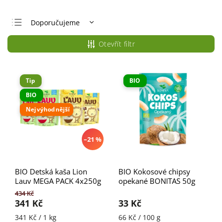
Doporučujeme
Nejlevnější
Otevřít filtr
Nejdražší
Nejprodávanější
Tip
BIO
Abecedně
BIO
Nejvýhodnější
–21 %
BIO Detská kaša Lion
BIO Kokosové chipsy
Lauv MEGA PACK 4x250g
opekané BONITAS 50g
434 Kč
341 Kč
33 Kč
341 Kč / 1 kg
66 Kč / 100 g