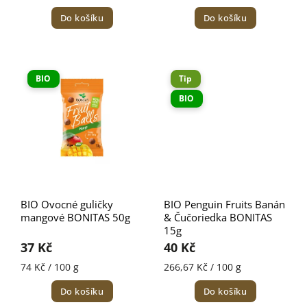
Do košíku
Do košíku
BIO
Tip
BIO
BIO Ovocné guličky
BIO Penguin Fruits Banán
mangové BONITAS 50g
& Čučoriedka BONITAS
15g
37 Kč
40 Kč
74 Kč / 100 g
266,67 Kč / 100 g
Do košíku
Do košíku