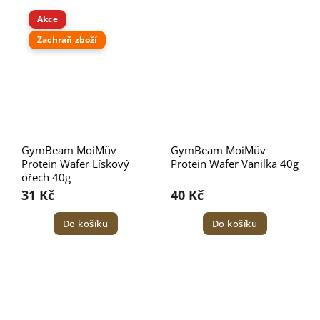
Akce
Zachraň zboží
GymBeam MoiMüv
GymBeam MoiMüv
Protein Wafer Lískový
Protein Wafer Vanilka 40g
ořech 40g
31 Kč
40 Kč
Do košíku
Do košíku