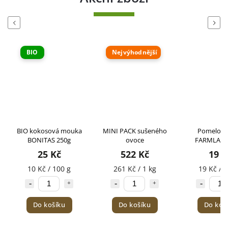
Previous
Next
Nejvýhodnější
B
Z
1
á mouka
MINI PACK sušeného
Pomelo kostky
BIO
250g
ovoce
FARMLAND 100g
č
522 Kč
19 Kč
00 g
261 Kč / 1 kg
19 Kč / 100 g
ku
Do košíku
Do košíku