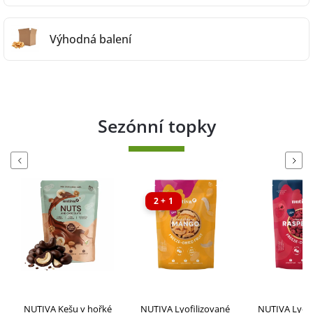
Výhodná balení
Sezónní topky
Previous
Next
2 + 1
2 + 1
NUTIVA Lyofilizované
NUTIVA Lyofilizované
NUTIVA Lyof