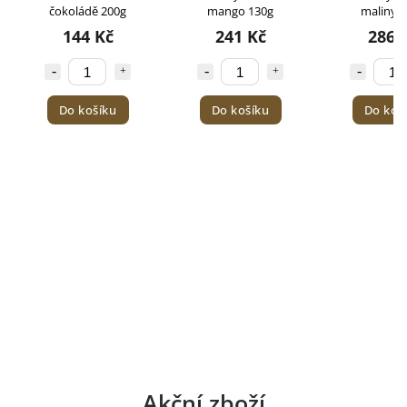
mango 130g
maliny 130g
jahody 
241 Kč
286 Kč
229 
Do košíku
Do košíku
Do koš
Akční zboží