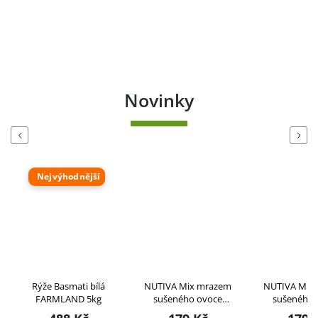
Novinky
Previous
Next
Nejvýhodnější
Rýže Basmati bílá
NUTIVA Mix mrazem
NUTIVA Mix mrazem
FARMLAND 5kg
sušeného ovoce
sušeného ovoce
TROPICAL 100g
AUTUMN DREAM 100