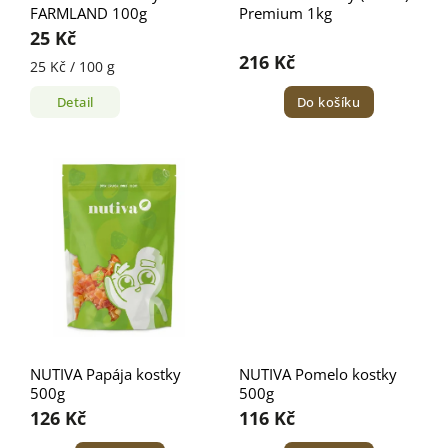
FARMLAND 100g
Premium 1kg
25 Kč
216 Kč
25 Kč / 100 g
Detail
Do košíku
NUTIVA Papája kostky
NUTIVA Pomelo kostky
500g
500g
126 Kč
116 Kč