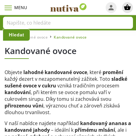
Hledat
Domů
Sušené ovoce
Kandované ovoce
/
/
Kandované ovoce
Objevte
lahodné kandované ovoce
, které
promění
každý dezert v nezapomenutelný zážitek. Toto
sladké
sušené ovoce v cukru
vzniká tradičním procesem
kandování
, při kterém se ovoce pomalu vaří v
cukrovém sirupu. Díky tomu si zachovává svou
přirozenou vůni
, výraznou chuť a zároveň získává
dlouhou trvanlivost.
V naší nabídce najdete například
kandovaný ananas a
kandované jahody
– ideální k
přímému mlsání
, ale i