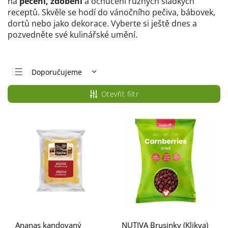
na
pečení, zdobení
a ochucení různých sladkých
receptů. Skvěle se hodí do vánočního pečiva, bábovek,
dortů nebo jako dekorace. Vyberte si ještě dnes a
pozvedněte své kulinářské umění.
Doporučujeme
Nejlevnější
Otevřít filtr
Nejdražší
Nejprodávanější
Abecedně
Ananas kandovaný
NUTIVA Brusinky (Klikva)