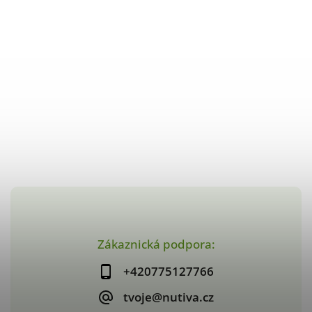
Zákaznická podpora:
+420775127766
tvoje@nutiva.cz