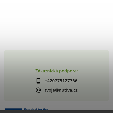
Zákaznická podpora:
+420775127766
tvoje@nutiva.cz