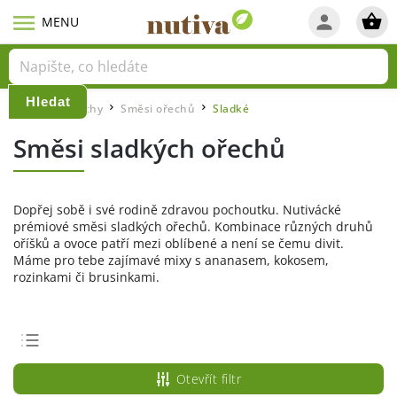
Hledat
Domů
Ořechy
Směsi ořechů
Sladké
/
/
/
Směsi sladkých ořechů
Dopřej sobě i své rodině zdravou pochoutku. Nutivácké
prémiové směsi sladkých ořechů. Kombinace různých druhů
oříšků a ovoce patří mezi oblíbené a není se čemu divit.
Máme pro tebe zajímavé mixy s ananasem, kokosem,
rozinkami či brusinkami.
Doporučujeme
Otevřít filtr