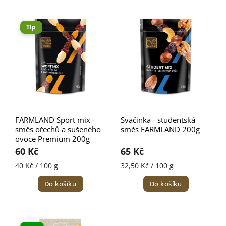
Nejlevnější
Nejdražší
Tip
Nejprodávanější
Abecedně
FARMLAND Sport mix -
Svačinka - studentská
směs ořechů a sušeného
směs FARMLAND 200g
ovoce Premium 200g
60 Kč
65 Kč
40 Kč / 100 g
32,50 Kč / 100 g
Do košíku
Do košíku