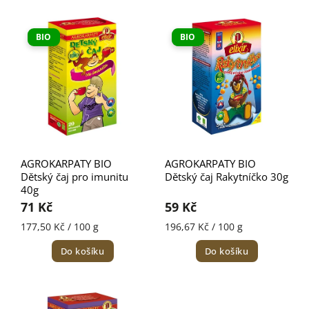
Nejdražší
Nejprodávanější
BIO
BIO
Abecedně
AGROKARPATY BIO
AGROKARPATY BIO
Dětský čaj pro imunitu
Dětský čaj Rakytníčko 30g
40g
71 Kč
59 Kč
177,50 Kč / 100 g
196,67 Kč / 100 g
Do košíku
Do košíku