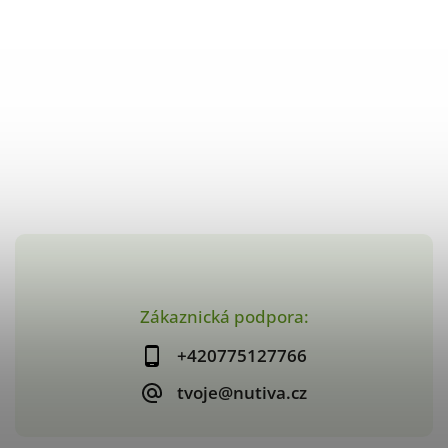
Zákaznická podpora:
+420775127766
tvoje@nutiva.cz