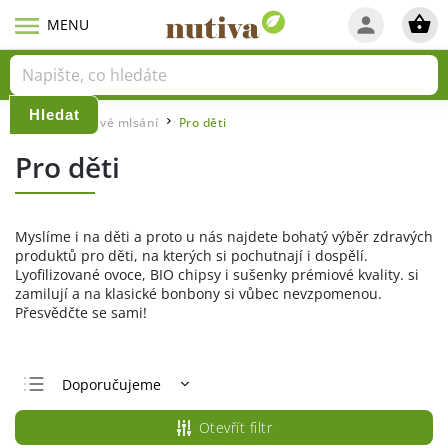
Hledat
Domů
Zdravé mlsání
Pro děti
/
/
Pro děti
Myslíme i na děti a proto u nás najdete bohatý výběr zdravých
produktů pro děti, na kterých si pochutnají i dospělí.
Lyofilizované ovoce, BIO chipsy i sušenky prémiové kvality. si
zamilují a na klasické bonbony si vůbec nevzpomenou.
Přesvědčte se sami!
Doporučujeme
Nejlevnější
Otevřít filtr