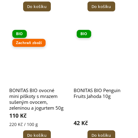
Do košíku
Do košíku
BIO
BIO
Zachraň zboží
BONITAS BIO ovocné
BONITAS BIO Penguin
mini piškoty s mrazem
Fruits Jahoda 10g
sušeným ovocem,
zeleninou a jogurtem 50g
110 Kč
42 Kč
220 Kč / 100 g
Do košíku
Do košíku