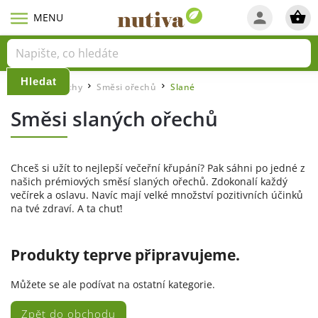
Hledat
Domů
Ořechy
Směsi ořechů
Slané
/
/
/
Směsi slaných ořechů
Chceš si užít to nejlepší večeřní křupání? Pak sáhni po jedné z
našich prémiových směsí slaných ořechů. Zdokonalí každý
večírek a oslavu. Navíc mají velké množství pozitivních účinků
na tvé zdraví. A ta chuť!
Produkty teprve připravujeme.
Můžete se ale podívat na ostatní kategorie.
Zpět do obchodu