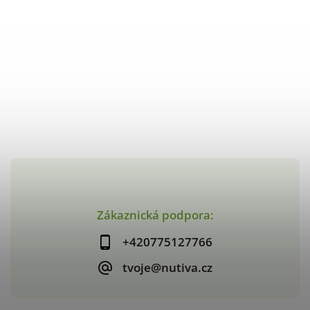
Zákaznická podpora:
+420775127766
tvoje@nutiva.cz