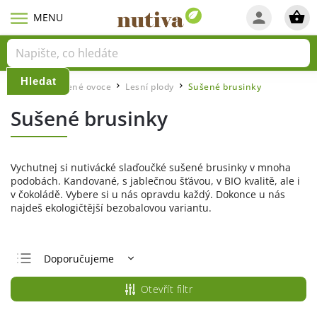
Hledat
Domů
Sušené ovoce
Lesní plody
Sušené brusinky
/
/
/
Sušené brusinky
Vychutnej si nutivácké slaďoučké sušené brusinky v mnoha
podobách. Kandované, s jablečnou šťávou, v BIO kvalitě, ale i
v čokoládě. Vybere si u nás opravdu každý. Dokonce u nás
najdeš ekologičtější bezobalovou variantu.
Doporučujeme
Nejlevnější
Otevřít filtr
Nejdražší