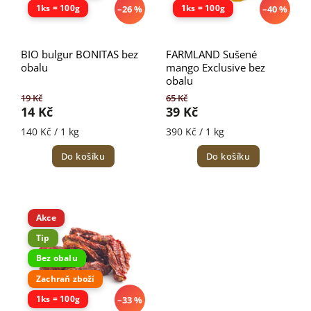
1ks = 100g
1ks = 100g
–26 %
–40 %
BIO bulgur BONITAS bez
FARMLAND Sušené
obalu
mango Exclusive bez
obalu
19 Kč
65 Kč
14 Kč
39 Kč
140 Kč / 1 kg
390 Kč / 1 kg
Do košíku
Do košíku
Akce
Tip
Bez obalu
Zachraň zboží
1ks = 100g
–33 %