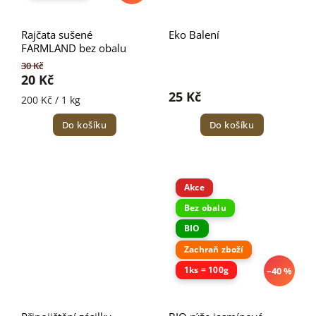
Rajčata sušené
Eko Balení
FARMLAND bez obalu
30 Kč
20 Kč
25 Kč
200 Kč / 1 kg
Do košíku
Do košíku
Akce
Bez obalu
BIO
Zachraň zboží
1ks = 100g
–40 %