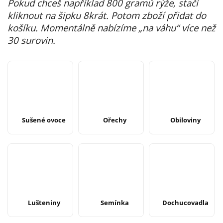
Pokud chceš například 800 gramů rýže, stačí
kliknout na šipku 8krát.
Potom zboží přidat do
košíku.
Momentálně nabízíme „na váhu“ více než
30 surovin.
Sušené ovoce
Ořechy
Obiloviny
Lušteniny
Semínka
Dochucovadla