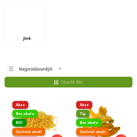
Jiné
Nejprodávanější
Doporučujeme
Otevřít filtr
Nejlevnější
Nejdražší
Akce
Akce
Abecedně
Bez obalu
Tip
BIO
Bez obalu
Zachraň zboží
Zachraň zboží