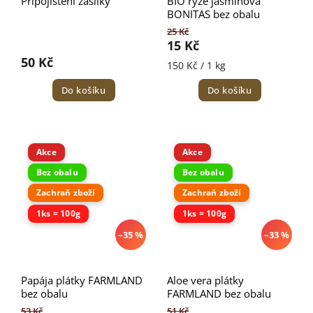
Připojištění zásilky
BIO rýže jasmínová
BONITAS bez obalu
25 Kč
15 Kč
50 Kč
150 Kč / 1 kg
Do košíku
Do košíku
Akce
Akce
Bez obalu
Bez obalu
Zachraň zboží
Zachraň zboží
1ks = 100g
1ks = 100g
–35 %
–33 %
Papája plátky FARMLAND
Aloe vera plátky
bez obalu
FARMLAND bez obalu
53 Kč
51 Kč