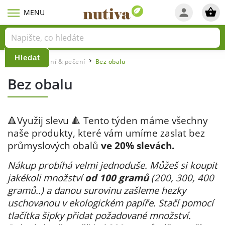
Hledat
Domů
Vaření & pečení
Bez obalu
/
/
Bez obalu
🔺Využij slevu 🔺 Tento týden máme všechny
naše produkty, které vám umíme zaslat bez
průmyslových obalů
ve 20% slevách.
Nákup probíhá velmi jednoduše.
Můžeš si koupit
jakékoli množství
od 100 gramů
(200, 300, 400
gramů..) a danou surovinu zašleme hezky
uschovanou v ekologickém papíře.
Stačí pomocí
tlačítka šipky přidat požadované množství.