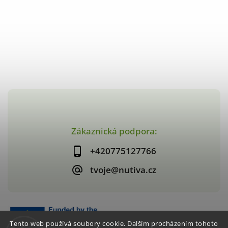
Zákaznická podpora:
+420775127766
tvoje@nutiva.cz
Tento web používá soubory cookie. Dalším procházením tohoto