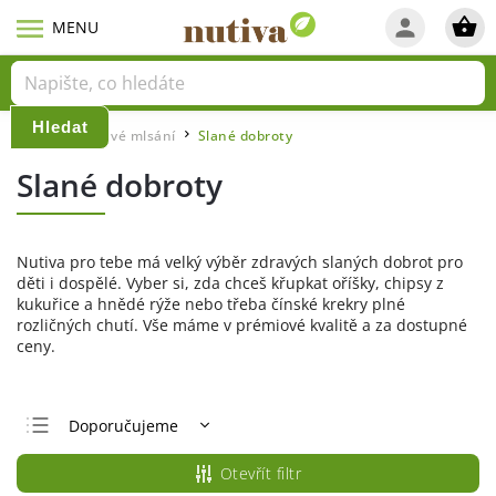
Hledat
Domů
Zdravé mlsání
Slané dobroty
/
/
Slané dobroty
Nutiva pro tebe má velký výběr zdravých slaných dobrot pro
děti i dospělé. Vyber si, zda chceš křupkat oříšky, chipsy z
kukuřice a hnědé rýže nebo třeba čínské krekry plné
rozličných chutí. Vše máme v prémiové kvalitě a za dostupné
ceny.
Doporučujeme
Nejlevnější
Otevřít filtr