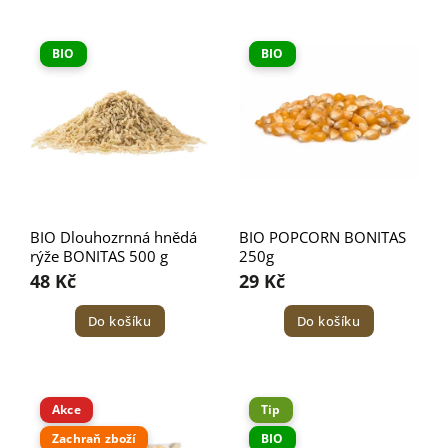
Nejdražší
Nejprodávanější
BIO
BIO
Abecedně
BIO Dlouhozrnná hnědá
BIO POPCORN BONITAS
rýže BONITAS 500 g
250g
48 Kč
29 Kč
Do košíku
Do košíku
Akce
Tip
Zachraň zboží
BIO