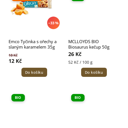
–33 %
Emco Tyčinka s ořechy a
MCLLOYDS BIO
slaným karamelem 35g
Biosaurus kečup 50g
26 Kč
18 Kč
12 Kč
52 Kč / 100 g
Do košíku
Do košíku
BIO
BIO