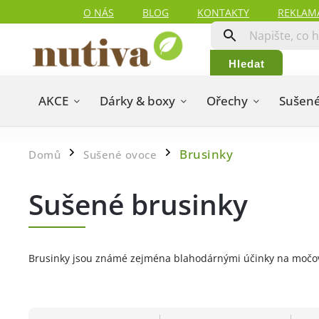
O NÁS
BLOG
KONTAKTY
REKLAM
Hledat
AKCE
Dárky & boxy
Ořechy
Sušené
Brusinky
Domů
Sušené ovoce
/
/
Sušené brusinky
Brusinky jsou známé zejména blahodárnými účinky na močové c