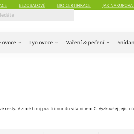
ACE
BEZOBALOVĚ
BIO CERTIFIKACE
JAK NAKUPOVA
 ovoce
Lyo ovoce
Vaření & pečení
Snída
esty. V zimě ti mj posílí imunitu vitamínem C. Vyzkoušej jejich ú