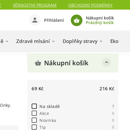
T
VĚRNOSTNÍ PROGRAM
OBCHODNÍ PODMÍNKY
Nákupní košík
Přihlášení
Prázdný košík
ně
Zdravé mlsání
Doplňky stravy
Eko drog
Nákupní košík
69
Kč
216
Kč
činky.
Na skladě
7
Akce
0
Novinka
0
Tip
0