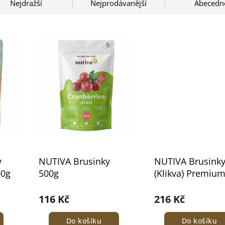
Nejdražší
Nejprodávanější
Abecedn
v
NUTIVA Brusinky
NUTIVA Brusink
00g
500g
(Klikva) Premium
116 Kč
216 Kč
Do košíku
Do košíku