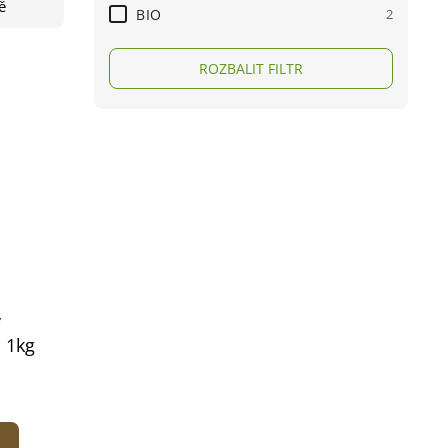
ě
BIO
2
ROZBALIT FILTR
y
 1kg