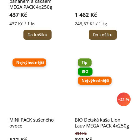
banánem a kakaem
MEGA PACK 4x250g
437 Kč
1 462 Kč
437 Kč / 1 ks
243,67 Kč / 1 kg
Do košíku
Do košíku
Nejvýhodnější
Tip
BIO
Nejvýhodnější
–21 %
MINI PACK sušeného
BIO Detská kaša Lion
ovoce
Lauv MEGA PACK 4x250g
434 Kč
522 Kč
341 Kč