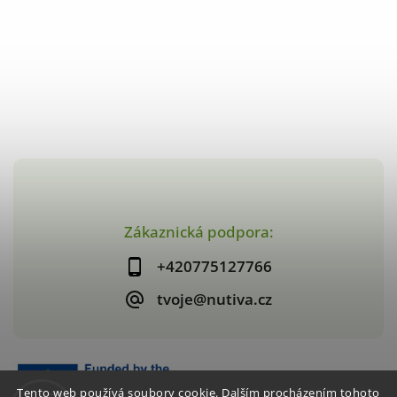
Zákaznická podpora:
+420775127766
tvoje@nutiva.cz
Tento web používá soubory cookie. Dalším procházením tohoto