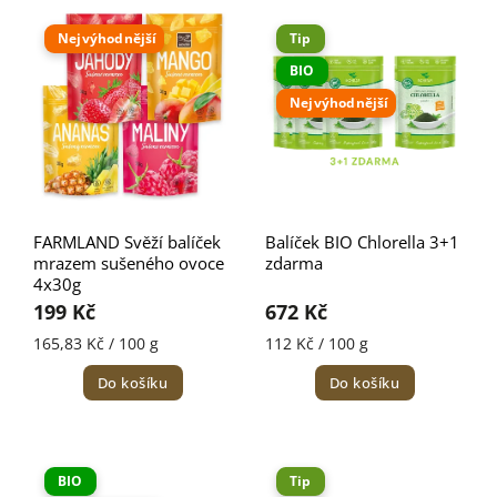
Nejdražší
Nejvýhodnější
Tip
Nejprodávanější
BIO
Abecedně
Nejvýhodnější
FARMLAND Svěží balíček
Balíček BIO Chlorella 3+1
mrazem sušeného ovoce
zdarma
4x30g
199 Kč
672 Kč
165,83 Kč / 100 g
112 Kč / 100 g
Do košíku
Do košíku
BIO
Tip