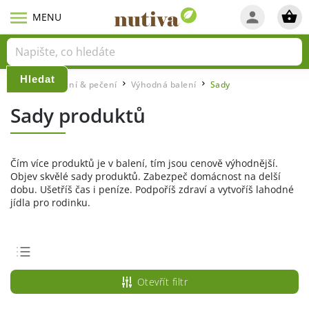
Hledat
Domů
Vaření & pečení
Výhodná balení
Sady
/
/
/
Sady produktů
Čím více produktů je v balení, tím jsou cenově výhodnější.
Objev skvělé sady produktů. Zabezpeč domácnost na delší
dobu. Ušetříš čas i peníze. Podpoříš zdraví a vytvoříš lahodné
jídla pro rodinku.
Doporučujeme
Otevřít filtr
Nejlevnější