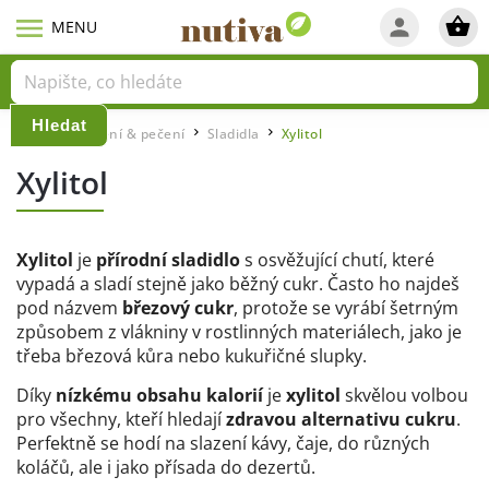
Hledat
Domů
Vaření & pečení
Sladidla
Xylitol
/
/
/
Xylitol
Xylitol
je
přírodní sladidlo
s osvěžující chutí, které
vypadá a sladí stejně jako běžný cukr. Často ho najdeš
pod názvem
březový cukr
, protože se vyrábí šetrným
způsobem z vlákniny v rostlinných materiálech, jako je
třeba březová kůra nebo kukuřičné slupky.
Díky
nízkému obsahu kalorií
je
xylitol
skvělou volbou
pro všechny, kteří hledají
zdravou alternativu cukru
.
Perfektně se hodí na slazení kávy, čaje, do různých
koláčů, ale i jako přísada do dezertů.