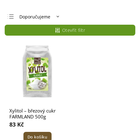
Doporučujeme
Nejlevnější
Otevřít filtr
Nejdražší
Nejprodávanější
Abecedně
Xylitol – březový cukr
FARMLAND 500g
83 Kč
Do košíku