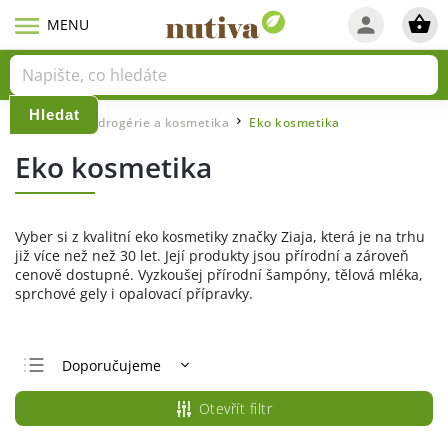
Hledat
Domů
Eko drogérie a kosmetika
Eko kosmetika
/
/
Eko kosmetika
Vyber si z kvalitní eko kosmetiky značky Ziaja, která je na trhu
již více než než 30 let. Její produkty jsou přírodní a zároveň
cenově dostupné. Vyzkoušej přírodní šampóny, tělová mléka,
sprchové gely i opalovací přípravky.
Doporučujeme
Nejlevnější
Otevřít filtr
Nejdražší