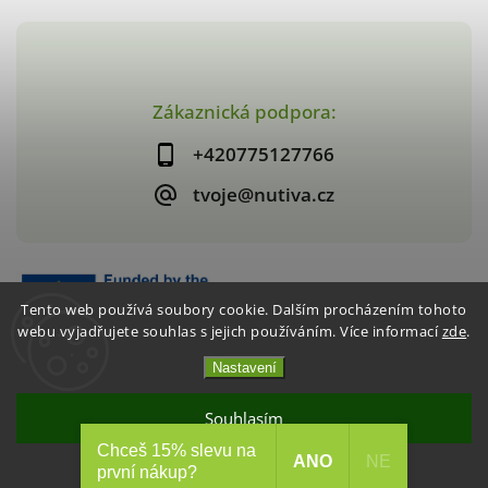
Zákaznická podpora:
+420775127766
tvoje@nutiva.cz
Tento web používá soubory cookie. Dalším procházením tohoto
webu vyjadřujete souhlas s jejich používáním. Více informací
zde
.
Nastavení
Copyright 2026
nutiva.cz
. Všechna práva vyhrazena.
Vytvořil
Shoptet
| Design
Shoptak.cz
Souhlasím
Chceš 15% slevu na
Akce 2+1 Křupavé jahody / mango
ANO
NE
první nákup?
Odmítnout
CHCI VYUŽÍT AKCI