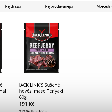
Nejdražší
Nejprodávanější
Abecedn
né
JACK LINK´S Sušené
nal
hovězí maso Teriyaki
60g
191 Kč
272,86 Kč / 100 g