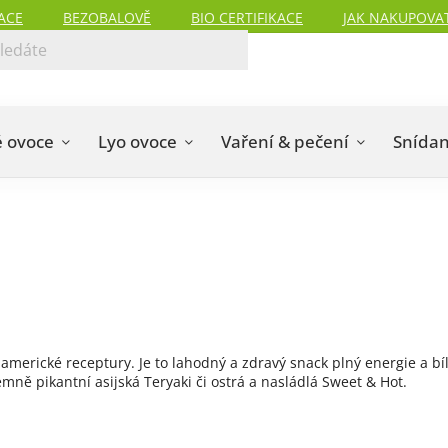
ACE
BEZOBALOVĚ
BIO CERTIFIKACE
JAK NAKUPOVA
 ovoce
Lyo ovoce
Vaření & pečení
Snída
merické receptury. Je to lahodný a zdravý snack plný energie a bíl
mně pikantní asijská Teryaki či ostrá a nasládlá Sweet & Hot.