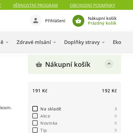
T
VĚRNOSTNÍ PROGRAM
OBCHODNÍ PODMÍNKY
Nákupní košík
Přihlášení
Prázdný košík
ně
Zdravé mlsání
Doplňky stravy
Eko drog
Nákupní košík
191
Kč
192
Kč
kovin.
Na skladě
3
Akce
0
Novinka
0
Tip
0