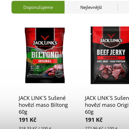
Doporučujeme
Nejlevnější
JACK LINK´S Sušené
JACK LINK´S Suše
hovězí maso Biltong
hovězí maso Origi
60g
60g
191 Kč
191 Kč
318,33 Kč / 100 g
272,86 Kč / 100 g