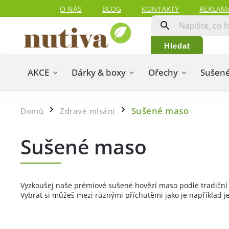
O NÁS
BLOG
KONTAKTY
REKLAM
Hledat
AKCE
Dárky & boxy
Ořechy
Sušené
Sušené maso
Domů
Zdravé mlsání
/
/
Sušené maso
Vyzkoušej naše prémiové sušené hovězí maso podle tradiční a
Vybrat si můžeš mezi různými příchutěmi jako je například je