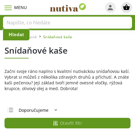
Hledat
Domů
Snídaně
Snídaňové kaše
/
/
Snídaňové kaše
Začni svoje ráno naplno s kvalitní nutiváckou snídaňovou kaší.
Vybrat si můžeš z několika zdravých druhů a příchutí. A znáte
kaši pečenou? Její základ tvoří jemné ovesné vločky, rýžová
krupice, olivový olej a med. Dobrota!
Doporučujeme
Nejlevnější
Otevřít filtr
Nejdražší