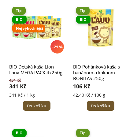
Nejprodávanější
Tip
Tip
Abecedně
BIO
BIO
Nejvýhodnější
–21 %
BIO Detská kaša Lion
BIO Pohánková kaša s
Lauv MEGA PACK 4x250g
banánom a kakaom
BONITAS 250g
434 Kč
341 Kč
106 Kč
341 Kč / 1 kg
42,40 Kč / 100 g
Do košíku
Do košíku
BIO
Tip