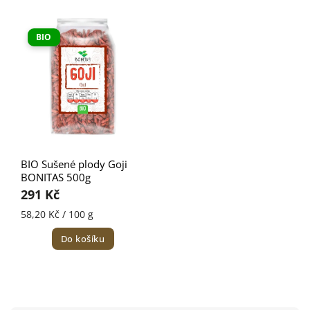
Nejdražší
Nejprodávanější
BIO
Abecedně
BIO Sušené plody Goji
BONITAS 500g
291 Kč
58,20 Kč / 100 g
Do košíku