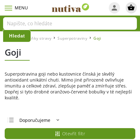
Hledat
Domů
Doplňky stravy
Superpotraviny
Goji
/
/
/
Goji
Superpotravina goji nebo kustovnice čínská je skvělý
antioxidant unikátní chuti. Mimo jiné přirozeně ovlivňuje
imunitu a celkové zdraví, zlepšuje paměť a zmírňuje střes.
Dopřej si tyto drobné oranžovo-červené bobulky v té nejlepší
kvalitě.
Doporučujeme
Nejlevnější
Otevřít filtr