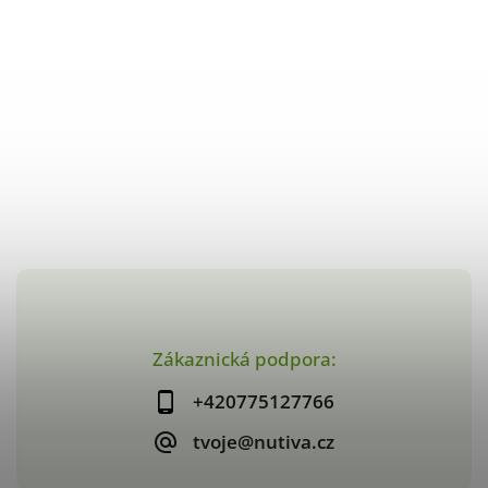
Zákaznická podpora:
+420775127766
tvoje@nutiva.cz