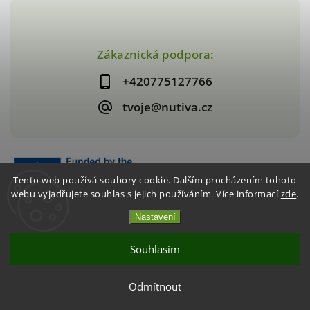
Zákaznická podpora:
+420775127766
tvoje@nutiva.cz
Tento web používá soubory cookie. Dalším procházením tohoto
webu vyjadřujete souhlas s jejich používáním. Více informací
zde
.
Nastavení
Copyright 2026
nutiva.cz
. Všechna práva vyhrazena.
Vytvořil
Shoptet
| Design
Shoptak.cz
Souhlasím
Akce 2+1 Křupavé jahody / mango
Odmítnout
CHCI VYUŽÍT AKCI