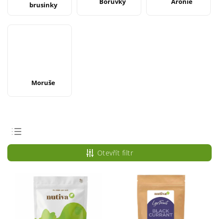
Borůvky
Aronie
brusinky
Moruše
Doporučujeme
Otevřít filtr
Nejlevnější
Nejdražší
Nejprodávanější
Abecedně