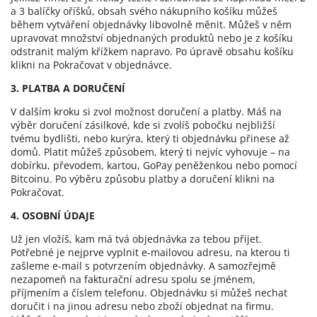
a 3 balíčky oříšků, obsah svého nákupního košíku můžeš
během vytváření objednávky libovolně měnit. Můžeš v něm
upravovat množství objednaných produktů nebo je z košíku
odstranit malým křížkem napravo. Po úpravě obsahu košíku
klikni na Pokračovat v objednávce.
3. PLATBA A DORUČENÍ
V dalším kroku si zvol možnost doručení a platby. Máš na
výběr doručení zásilkové, kde si zvolíš pobočku nejbližší
tvému bydlišti, nebo kurýra, který ti objednávku přinese až
domů. Platit můžeš způsobem, který ti nejvíc vyhovuje – na
dobírku, převodem, kartou, GoPay peněženkou nebo pomocí
Bitcoinu. Po výběru způsobu platby a doručení klikni na
Pokračovat.
4. OSOBNÍ ÚDAJE
Už jen vložíš, kam má tvá objednávka za tebou přijet.
Potřebné je nejprve vyplnit e-mailovou adresu, na kterou ti
zašleme e-mail s potvrzením objednávky. A samozřejmě
nezapomeň na fakturační adresu spolu se jménem,
příjmením a číslem telefonu. Objednávku si můžeš nechat
doručit i na jinou adresu nebo zboží objednat na firmu.