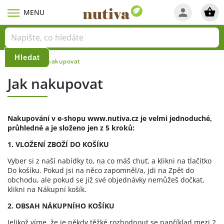
Hledat
Domů
Jak nakupovat
/
Jak nakupovat
Nakupování v e-shopu www.nutiva.cz je velmi jednoduché,
průhledné a je složeno jen z 5 kroků:
1. VLOŽENÍ ZBOŽÍ DO KOŠÍKU
Vyber si z naší nabídky to, na co máš chuť, a klikni na tlačítko
Do košíku. Pokud jsi na něco zapomněl/a, jdi na Zpět do
obchodu, ale pokud se již své objednávky nemůžeš dočkat,
klikni na Nákupní košík.
2. OBSAH NÁKUPNÍHO KOŠÍKU
Jelikož víme, že je někdy těžké rozhodnout se například mezi 2