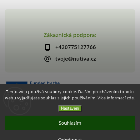
Zákaznická podpora:
+420775127766
tvoje@nutiva.cz
Tento web používá soubory cookie. Dalším procházením tohoto
webu vyjadřujete souhlas s jejich používáním. Více informací
zde
.
Nastavení
Copyright 2026
nutiva.cz
. Všechna práva vyhrazena.
Vytvořil
Shoptet
| Design
Shoptak.cz
Souhlasím
Akce 2+1 Křupavé jahody / mango
Akce 2+1 Křupavé jahody / mango
Odmítnout