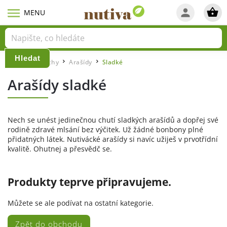
Hledat
Domů
Ořechy
Arašídy
Sladké
/
/
/
Arašídy sladké
Nech se unést jedinečnou chutí sladkých arašídů a dopřej své
rodině zdravé mlsání bez výčitek. Už žádné bonbony plné
přidatných látek. Nutivácké arašídy si navíc užiješ v prvotřídní
kvalitě. Ohutnej a přesvědč se.
Produkty teprve připravujeme.
Můžete se ale podívat na ostatní kategorie.
Zpět do obchodu