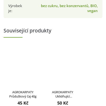
Výrobek
bez cukru, bez konzervantů, BIO,
je
:
vegan
Související produkty
AGROKARPATY
AGROKARPATY
Průduškový čaj 40g
Uklidňující
svatojánský čaj 40g
45 Kč
50 Kč