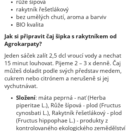
růže šípová
rakytník řešetlákový
bez umělých chutí, aroma a barviv
BIO kvalita
Jak si připravit čaj šipka s rakytníkem od
Agrokarpaty?
Jeden sáček zalít 2,5 dcl vroucí vody a nechat
15 minut louhovat. Pijeme 2 – 3 x denně. Čaj
můžeš doladit podle svých představ medem,
cukrem nebo citrónem a nerušeně si jej
vychutnávat.
Složení
: máta peprná - nať (Herba
piperitae L.), Růže šípová - plod (Fructus
cynosbati L.), Rakytník řešetlákový - plod
(Fructus hippophae L.) - produkty z
kontrolovaného ekologického zemědělství