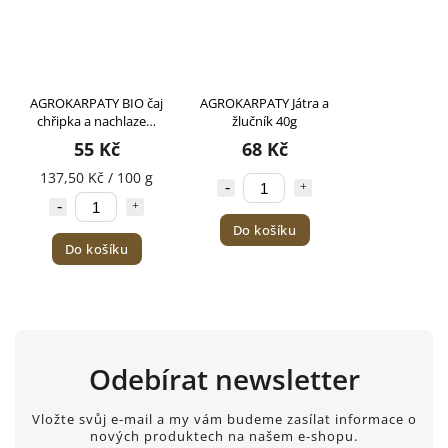
AGROKARPATY BIO čaj
AGROKARPATY Játra a
chřipka a nachlazení
žlučník 40g
40g
55 Kč
68 Kč
137,50 Kč / 100 g
Do košíku
Do košíku
Odebírat newsletter
Vložte svůj e-mail a my vám budeme zasílat informace o
nových produktech na našem e-shopu.