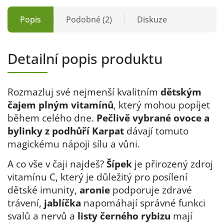
Popis
Podobné (2)
Diskuze
Detailní popis produktu
Rozmazluj své nejmenší kvalitním
dětským
čajem plným vitamínů
, který mohou popíjet
během celého dne.
Pečlivě vybrané ovoce a
bylinky z podhůří Karpat
dávají tomuto
magickému nápoji sílu a vůni.
A co vše v čaji najdeš?
Šípek
je přirozený zdroj
vitamínu C, který je důležitý pro posílení
dětské imunity,
aronie
podporuje zdravé
trávení,
jablíčka
napomáhají správné funkci
svalů a nervů a
listy černého rybizu
mají