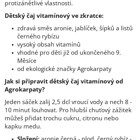
protizánětlivé vlastnosti.
Dětský čaj vitamínový ve zkratce:
zdravá směs aronie, jablíček, šípků a listů
černého rybízu
vysoký obsah vitamínů
vhodné pro děti již od ukončeného 9.
Měsíce
od ekologické značky Agrokarpaty
Jak si připravit dětský čaj vitamínový od
Agrokarpaty?
Jeden sáček zalij 2,5 dcl vroucí vody a nech 8 -
10 minut louhovat. Pro hlubší chuťový zážitek
můžeš přidat trochu cukru, citronu nebo
kapku medu.
Složení:
aronie černá - plod, černý rybíz -