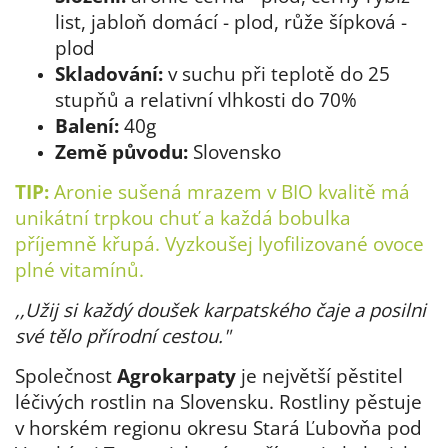
list, jabloň domácí - plod, růže šípková -
plod
Skladování:
v suchu při teplotě do 25
stupňů a relativní vlhkosti do 70%
Balení:
40g
Země původu:
Slovensko
TIP:
Aronie sušená mrazem v BIO kvalitě
má
unikátní trpkou chuť a každá bobulka
příjemně křupá. Vyzkoušej lyofilizované ovoce
plné vitamínů.
,,Užij si každý doušek karpatského čaje a posilni
své tělo přírodní cestou."
Společnost
Agrokarpaty
je největší pěstitel
léčivých rostlin na Slovensku. Rostliny pěstuje
v horském regionu okresu Stará Ľubovňa pod