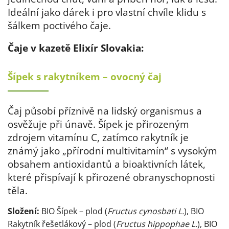
Ideální jako dárek i pro vlastní chvíle klidu s
šálkem poctivého čaje.
Čaje v kazetě Elixír Slovakia:
Šípek s rakytníkem – ovocný čaj
Čaj působí příznivě na lidský organismus a
osvěžuje při únavě. Šípek je přirozeným
zdrojem vitamínu C, zatímco rakytník je
známý jako „přírodní multivitamín“ s vysokým
obsahem antioxidantů a bioaktivních látek,
které přispívají k přirozené obranyschopnosti
těla.
Složení:
BIO Šípek – plod (
Fructus cynosbati L.
), BIO
Rakytník řešetlákový – plod (
Fructus hippophae L.
), BIO