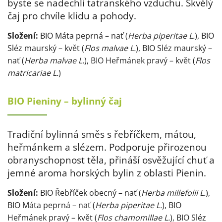
byste se nadechli tatranského vzduchu. Skvělý
čaj pro chvíle klidu a pohody.
Složení:
BIO Máta peprná – nať (
Herba piperitae L.
), BIO
Sléz maurský – květ (
Flos malvae L.
), BIO Sléz maurský –
nať (
Herba malvae L.
), BIO Heřmánek pravý – květ (
Flos
matricariae L.
)
BIO Pieniny – bylinný čaj
Tradiční bylinná směs s řebříčkem, mátou,
heřmánkem a slézem. Podporuje přirozenou
obranyschopnost těla, přináší osvěžující chuť a
jemné aroma horských bylin z oblasti Pienin.
Složení:
BIO Řebříček obecný – nať (
Herba millefolii L.
),
BIO Máta peprná – nať (
Herba piperitae L.
), BIO
Heřmánek pravý – květ (
Flos chamomillae L.
), BIO Sléz