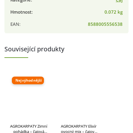
Hmotnost
:
0.072 kg
EAN
:
8588005556538
Související produkty
Nejvýhodnější
AGROKARPATY Zimní
AGROKARPATY Elixír
pohádka – čajová
ovocný mix – čajová