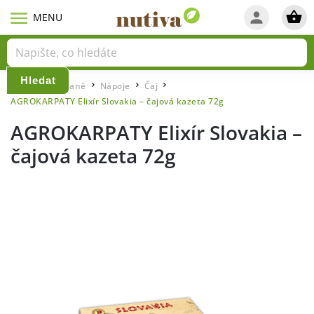
Hledat
Domů
Snídaně
Nápoje
Čaj
/
/
/
/
AGROKARPATY Elixír Slovakia – čajová kazeta 72g
AGROKARPATY Elixír Slovakia –
čajová kazeta 72g