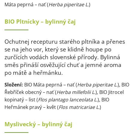
Máta peprná – nať (
Herba piperitae L.
)
BIO Pltnícky – bylinný čaj
Ochutnej recepturu starého pltníka a přenes
se na jeho vor, který se klidně houpe po
zurčících vodách slovenské přírody. Bylinná
směs přináší osvěžující chuť a jemné aroma
po mátě a heřmánku.
Složení:
BIO Máta peprná – nať (
Herba piperitae L.
), BIO
Řebříček obecný – nať (
Herba millefolii L.
), BIO Jitrocel
kopinatý – list (
Flos plantago lanceolata L.
), BIO
Heřmánek pravý – květ (
Flos matricariae L.
)
Myslivecký – bylinný čaj