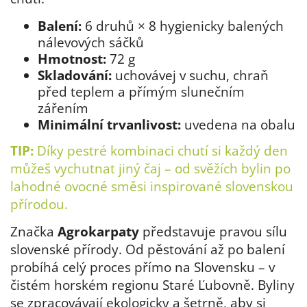
Balení:
6 druhů × 8 hygienicky balených
nálevových sáčků
Hmotnost:
72 g
Skladování:
uchovávej v suchu, chraň
před teplem a přímým slunečním
zářením
Minimální trvanlivost:
uvedena na obalu
TIP:
Díky pestré kombinaci chutí si každý den
můžeš vychutnat jiný čaj – od svěžích bylin po
lahodné ovocné směsi inspirované slovenskou
přírodou.
Značka
Agrokarpaty
představuje pravou sílu
slovenské přírody. Od pěstování až po balení
probíhá celý proces přímo na Slovensku – v
čistém horském regionu Staré Ľubovně. Byliny
se zpracovávají ekologicky a šetrně, aby si