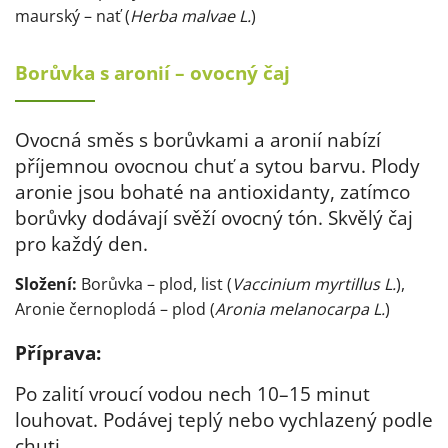
maurský – nať (
Herba malvae L.
)
Borůvka s aronií – ovocný čaj
Ovocná směs s borůvkami a aronií nabízí
příjemnou ovocnou chuť a sytou barvu. Plody
aronie jsou bohaté na antioxidanty, zatímco
borůvky dodávají svěží ovocný tón. Skvělý čaj
pro každý den.
Složení:
Borůvka – plod, list (
Vaccinium myrtillus L.
),
Aronie černoplodá – plod (
Aronia melanocarpa L.
)
Příprava:
Po zalití vroucí vodou nech 10–15 minut
louhovat. Podávej teplý nebo vychlazený podle
chuti.