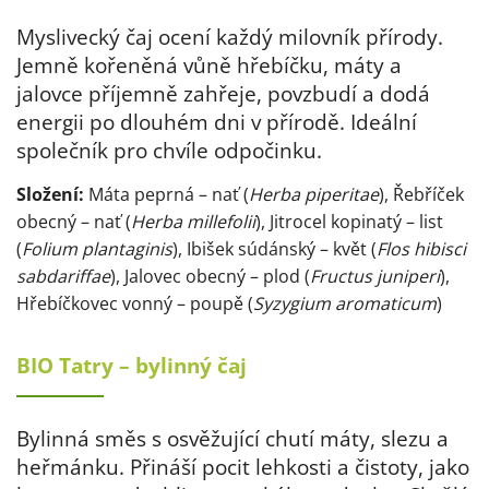
Myslivecký čaj ocení každý milovník přírody.
Jemně kořeněná vůně hřebíčku, máty a
jalovce příjemně zahřeje, povzbudí a dodá
energii po dlouhém dni v přírodě. Ideální
společník pro chvíle odpočinku.
Složení:
Máta peprná – nať (
Herba piperitae
), Řebříček
obecný – nať (
Herba millefolii
), Jitrocel kopinatý – list
(
Folium plantaginis
), Ibišek súdánský – květ (
Flos hibisci
sabdariffae
), Jalovec obecný – plod (
Fructus juniperi
),
Hřebíčkovec vonný – poupě (
Syzygium aromaticum
)
BIO Tatry – bylinný čaj
Bylinná směs s osvěžující chutí máty, slezu a
heřmánku. Přináší pocit lehkosti a čistoty, jako