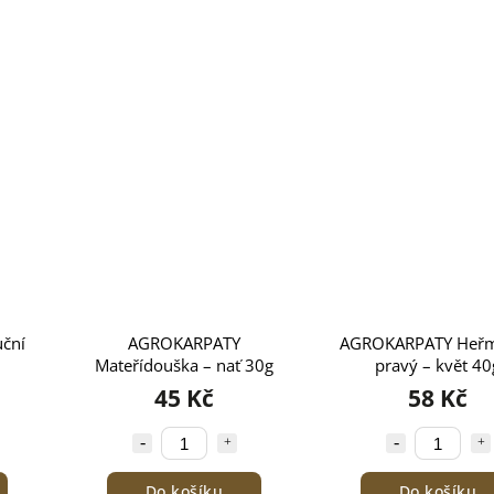
uční
AGROKARPATY
AGROKARPATY Heř
Mateřídouška – nať 30g
pravý – květ 40
45 Kč
58 Kč
Do košíku
Do košíku