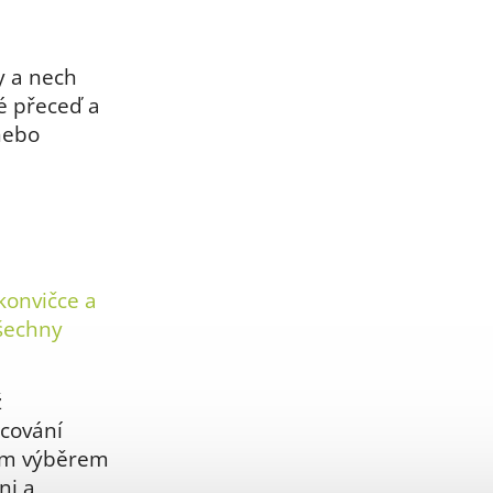
dy a nech
é přeceď a
nebo
konvičce a
všechny
ž
acování
vým výběrem
ni a