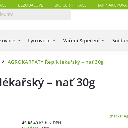
ACE
BEZOBALOVĚ
BIO CERTIFIKACE
JAK NAKUPOVA
 ovoce
Lyo ovoce
Vaření & pečení
Snída
AGROKARPATY Řepík lékařský – nať 30g
/
ékařský – nať 30g
Značka:
Ag
45 Kč
40 Kč bez DPH