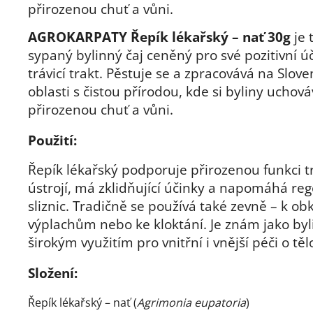
přirozenou chuť a vůni.
AGROKARPATY Řepík lékařský – nať 30g
je 
sypaný bylinný čaj ceněný pro své pozitivní ú
trávicí trakt. Pěstuje se a zpracovává na Slove
oblasti s čistou přírodou, kde si byliny uchová
přirozenou chuť a vůni.
Použití:
Řepík lékařský podporuje přirozenou funkci t
ústrojí, má zklidňující účinky a napomáhá re
sliznic. Tradičně se používá také zevně – k o
výplachům nebo ke kloktání. Je znám jako byl
širokým využitím pro vnitřní i vnější péči o těl
Složení:
Řepík lékařský – nať (
Agrimonia eupatoria
)