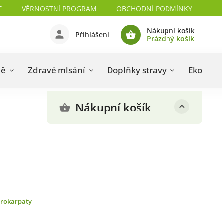
T
VĚRNOSTNÍ PROGRAM
OBCHODNÍ PODMÍNKY
Nákupní košík
Přihlášení
Prázdný košík
ně
Zdravé mlsání
Doplňky stravy
Eko drog
Nákupní košík
rokarpaty