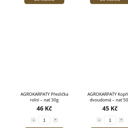
AGROKARPATY Přeslička
AGROKARPATY Kopři
rolní – nať 30g
dvoudomá – nať 5
46 Kč
45 Kč