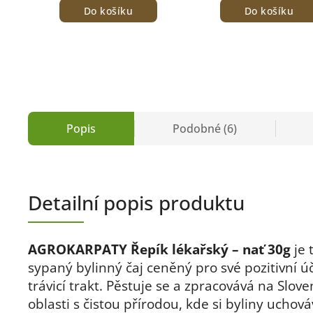
Do košíku
Do košíku
Popis
Podobné (6)
Detailní popis produktu
AGROKARPATY Řepík lékařský – nať 30g
je 
sypaný bylinný čaj ceněný pro své pozitivní ú
trávicí trakt. Pěstuje se a zpracovává na Slove
oblasti s čistou přírodou, kde si byliny uchová