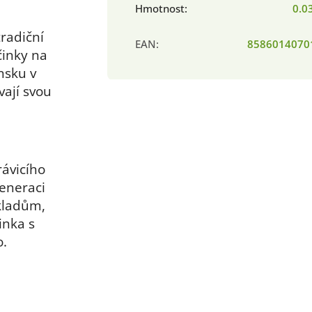
Hmotnost
:
0.0
tradiční
EAN
:
8586014070
činky na
nsku v
vají svou
rávicího
generaci
bkladům,
inka s
o.