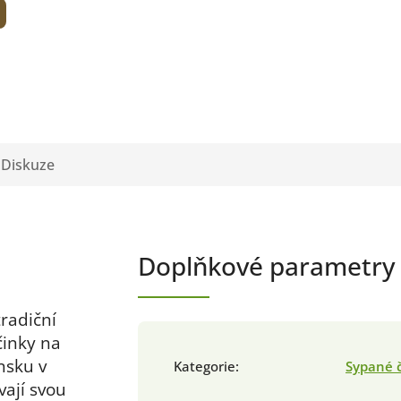
Diskuze
Doplňkové parametry
tradiční
činky na
nsku v
Kategorie
:
Sypané 
vají svou