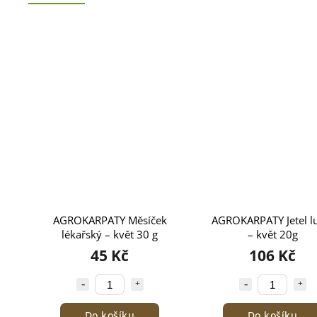
AGROKARPATY Měsíček
AGROKARPATY Jetel l
lékařský – květ 30 g
– květ 20g
45 Kč
106 Kč
Do košíku
Do košíku