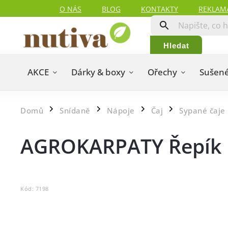
O NÁS
BLOG
KONTAKTY
REKLAM
Hledat
AKCE
Dárky & boxy
Ořechy
Sušené
Domů
Snídaně
Nápoje
Čaj
Sypané čaje
/
/
/
/
AGROKARPATY Řepík l
Kód:
7198