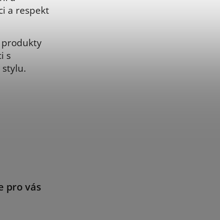
ci a respekt
í produkty
i s
stylu.
e pro vás