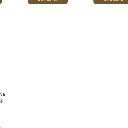
va
0g