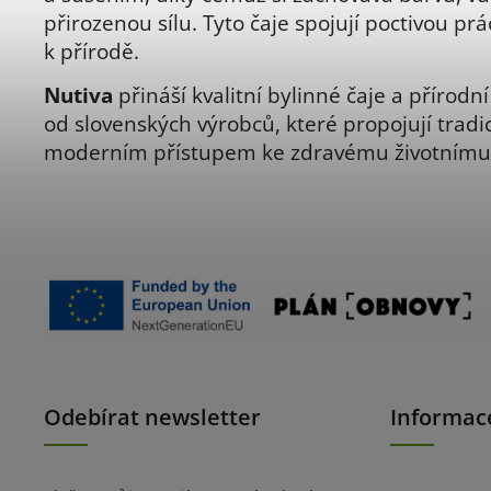
přirozenou sílu. Tyto čaje spojují poctivou prá
k přírodě.
Nutiva
přináší kvalitní bylinné čaje a přírodn
od slovenských výrobců, které propojují tradic
moderním přístupem ke zdravému životnímu 
Odebírat newsletter
Informac