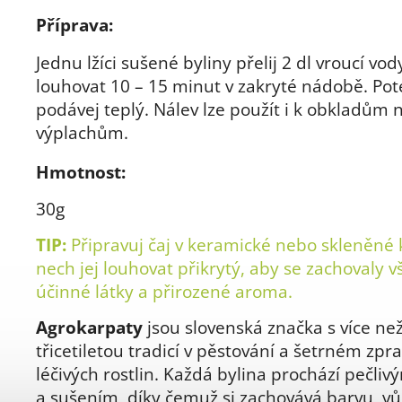
Příprava:
Jednu lžíci sušené byliny přelij 2 dl vroucí vo
louhovat 10 – 15 minut v zakryté nádobě. Pot
podávej teplý. Nálev lze použít i k obkladům 
výplachům.
Hmotnost:
30g
TIP:
Připravuj čaj v keramické nebo skleněné 
nech jej louhovat přikrytý, aby se zachovaly 
účinné látky a přirozené aroma.
Agrokarpaty
jsou slovenská značka s více ne
třicetiletou tradicí v pěstování a šetrném zpr
léčivých rostlin. Každá bylina prochází pečli
a sušením, díky čemuž si zachovává barvu, vů