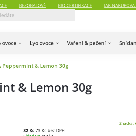
ACE
BEZOBALOVĚ
BIO CERTIFIKACE
JAK NAKUPOVA
 ovoce
Lyo ovoce
Vaření & pečení
Snída
 Peppermint & Lemon 30g
nt & Lemon 30g
Značka:
82 Kč
73 Kč bez DPH