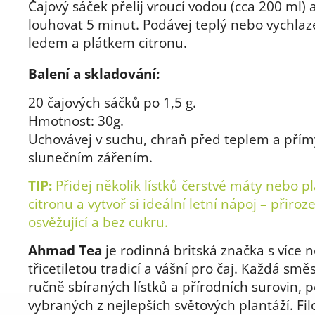
Čajový sáček přelij vroucí vodou (cca 200 ml) 
louhovat 5 minut. Podávej teplý nebo vychlaz
ledem a plátkem citronu.
Balení a skladování:
20 čajových sáčků po 1,5 g.
Hmotnost: 30g.
Uchovávej v suchu, chraň před teplem a pří
slunečním zářením.
TIP:
Přidej několik lístků čerstvé máty nebo p
citronu a vytvoř si ideální letní nápoj – přiroz
osvěžující a bez cukru.
Ahmad Tea
je rodinná britská značka s více 
třicetiletou tradicí a vášní pro čaj. Každá smě
ručně sbíraných lístků a přírodních surovin, p
vybraných z nejlepších světových plantáží. Fil