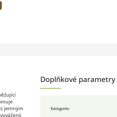
Doplňkové parametry
věžující
binuje
 s jemným
Kategorie
:
 vyvážený