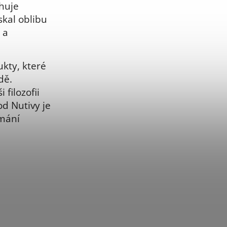
huje
skal oblibu
 a
ukty, které
dě.
filozofii
od Nutivy je
ímání