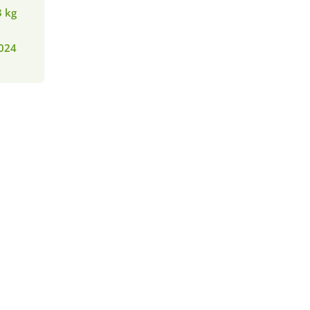
3 kg
024