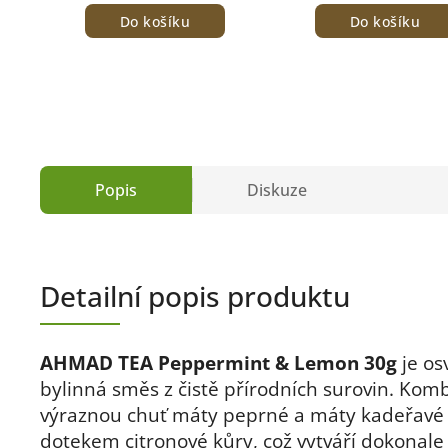
Do košíku
Do košíku
Popis
Diskuze
Detailní popis produktu
AHMAD TEA Peppermint & Lemon 30g
je os
bylinná směs z čistě přírodních surovin. Kom
výraznou chuť máty peprné a máty kadeřavé
dotekem citronové kůry, což vytváří dokonale