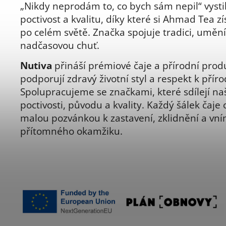
„Nikdy neprodám to, co bych sám nepil“ vysti
poctivost a kvalitu, díky které si Ahmad Tea zí
po celém světě. Značka spojuje tradici, umění
nadčasovou chuť.
Nutiva
přináší prémiové čaje a přírodní prod
podporují zdravý životní styl a respekt k příro
Spolupracujeme se značkami, které sdílejí naši 
poctivosti, původu a kvality. Každý šálek čaje 
malou pozvánkou k zastavení, zklidnění a vn
přítomného okamžiku.