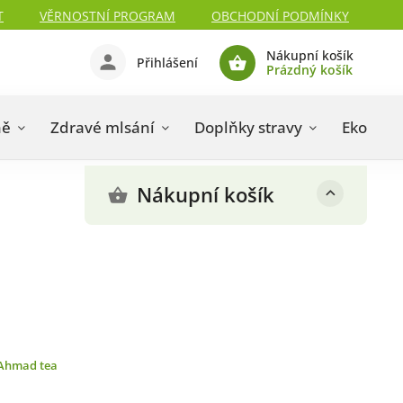
T
VĚRNOSTNÍ PROGRAM
OBCHODNÍ PODMÍNKY
Nákupní košík
Přihlášení
Prázdný košík
ně
Zdravé mlsání
Doplňky stravy
Eko drog
Nákupní košík
Ahmad tea