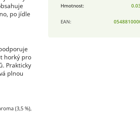
obsahuje
Hmotnost
:
0.0
no, po jídle
EAN
:
054881000
ě podporuje
at horký pro
. Prakticky
ová plnou
aroma (3,5 %),