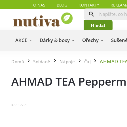
O NÁS
BLOG
KONTAKTY
REKLAM
Hledat
AKCE
Dárky & boxy
Ořechy
Sušené
AHMAD TEA
Domů
Snídaně
Nápoje
Čaj
/
/
/
/
AHMAD TEA Peppermi
Kód:
7231