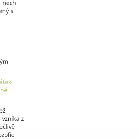
a nech
ený s
mým
látek
eně
než
s vzniká z
ečlivě
ozofie