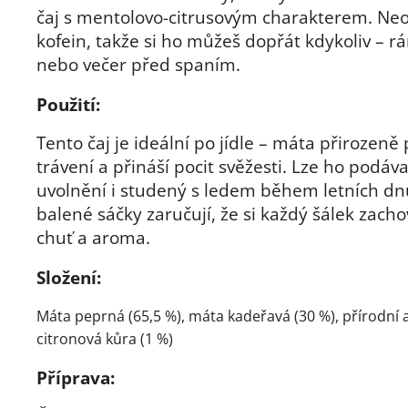
čaj s mentolovo-citrusovým charakterem. Ne
kofein, takže si ho můžeš dopřát kdykoliv – rá
nebo večer před spaním.
Použití:
Tento čaj je ideální po jídle – máta přirozen
trávení a přináší pocit svěžesti. Lze ho podáv
uvolnění i studený s ledem během letních dnů
balené sáčky zaručují, že si každý šálek zach
chuť a aroma.
Složení:
Máta peprná (65,5 %), máta kadeřavá (30 %), přírodní 
citronová kůra (1 %)
Příprava: