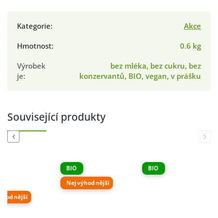
Kategorie
:
Akce
Hmotnost
:
0.6 kg
Výrobek
bez mléka, bez cukru, bez
je
:
konzervantů, BIO, vegan, v prášku
Související produkty
Previous
Next
BIO
BIO
Nejvýhodnější
ýhodnější