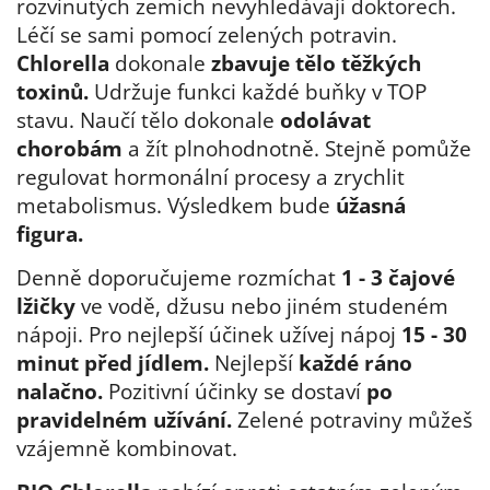
rozvinutých zemích nevyhledávají doktorech.
Léčí se sami pomocí zelených potravin.
Chlorella
dokonale
zbavuje tělo těžkých
toxinů.
Udržuje funkci každé buňky v TOP
stavu. Naučí tělo dokonale
odolávat
chorobám
a žít plnohodnotně. Stejně pomůže
regulovat hormonální procesy a zrychlit
metabolismus. Výsledkem bude
úžasná
figura.
Denně doporučujeme rozmíchat
1 - 3 čajové
lžičky
ve vodě
, džusu nebo jiném studeném
nápoji. Pro nejlepší účinek užívej nápoj
15 - 30
minut před jídlem.
Nejlepší
každé ráno
nalačno.
Pozitivní účinky se dostaví
po
pravidelném užívání.
Zelené potraviny můžeš
vzájemně kombinovat.