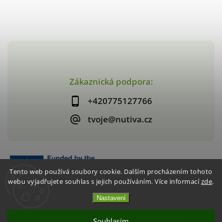
Zákaznická podpora:
+420775127766
tvoje@nutiva.cz
Tento web používá soubory cookie. Dalším procházením tohoto
webu vyjadřujete souhlas s jejich používáním. Více informací
zde
.
Nastavení
Copyright 2026
nutiva.cz
. Všechna práva vyhrazena.
Vytvořil
Shoptet
| Design
Shoptak.cz
Souhlasím