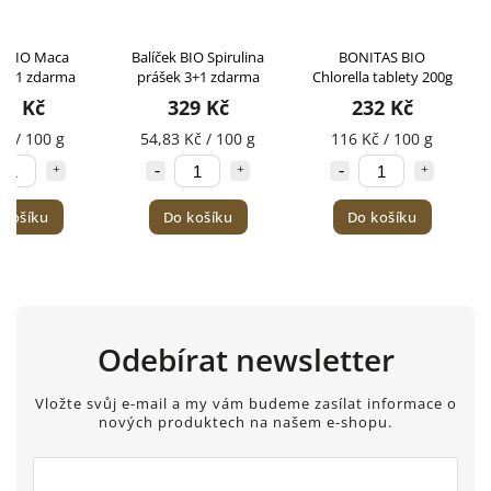
k BIO Maca
Balíček BIO Spirulina
BONITAS BIO
 3+1 zdarma
prášek 3+1 zdarma
Chlorella tablety 200g
72 Kč
329 Kč
232 Kč
č / 100 g
54,83 Kč / 100 g
116 Kč / 100 g
 košíku
Do košíku
Do košíku
Odebírat newsletter
Vložte svůj e-mail a my vám budeme zasílat informace o
nových produktech na našem e-shopu.