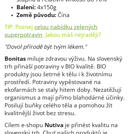
Balení:
4x150g
Země původu:
Čína
TIP: Poznej
celou nabídku zelených
superpotravin
. Jakou máš nejraději?
"Dovol přírodě být tvým lékem."
Bonitas
miluje zdravou výživu. Na slovenský
trh přináší potraviny v BIO kvalitě. BIO
produkty jsou šetrné k tělu i k životnímu
prostředí. Potraviny vypěstované na
ekofarmách se staly hitem doby. Nezatěžují
organismus a mají přímo blahodárné účinky.
Posilují buňky celého těla a pomohou žít
kvalitnější život bez stresu.
Cílem e-shopu
Nutiva
je přinést kvalitu na
slovenský trh. Chuť našich produktů je