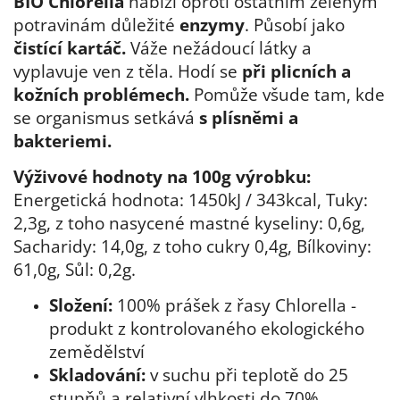
BIO Chlorella
nabízí oproti ostatním zeleným
potravinám důležité
enzymy
. Působí jako
čistící kartáč.
Váže nežádoucí látky a
vyplavuje ven z těla. Hodí se
při plicních a
kožních problémech.
Pomůže všude tam, kde
se organismus setkává
s plísněmi a
bakteriemi.
Výživové hodnoty na 100g výrobku:
Energetická hodnota: 1450kJ / 343kcal, Tuky:
2,3g, z toho nasycené mastné kyseliny: 0,6g,
Sacharidy: 14,0g, z toho cukry 0,4g, Bílkoviny:
61,0g, Sůl: 0,2g.
Složení:
100% prášek z řasy Chlorella -
produkt z kontrolovaného ekologického
zemědělství
Skladování:
v suchu při teplotě do 25
stupňů a relativní vlhkosti do 70%