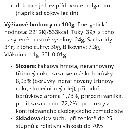
dokonce je bez přídavku emulgátorů
(například sójový lecitin)
Výživové hodnoty na 100g:
Energetická
hodnota: 2212KJ/533kcal, Tuky: 39g, z toho
nasycené mastné kyseliny: 24g, Sacharidy:
34g, z toho cukry: 30g, Bílkoviny: 7,3g,
Vláknina: 11g, Sůl: 0,01g.
Složení:
kakaová hmota, nerafinovaný
třtinový cukr, kakaové máslo, borůvky
8,93% (borůvky, nerafinovaný třtinový
cukr, slunečnicový olej), přírodní
borůvkové aroma 1,78%, přírodní vanilka,
podíl kakaa: min. 72,2% - produkty z
kontrolovaného ekologického zemědělství
Skladování:
v suchu při teplotě do 25
stupňů a relativní vlhkosti do 70%