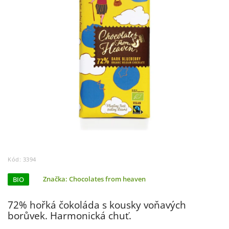
Kód:
3394
BIO
Značka:
Chocolates from heaven
72% hořká čokoláda s kousky voňavých
borůvek. Harmonická chuť.