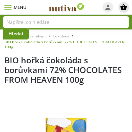
Hledat
Domů
Zdravé mlsání
Čokoláda
/
/
/
BIO hořká čokoláda s borůvkami 72% CHOCOLATES FROM HEAVEN
100g
BIO hořká čokoláda s
borůvkami 72% CHOCOLATES
FROM HEAVEN 100g