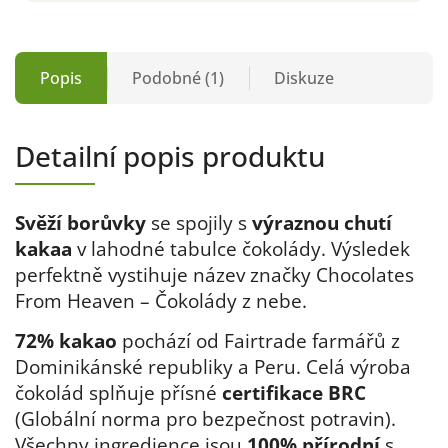
Popis
Podobné (1)
Diskuze
Detailní popis produktu
Svěží borůvky
se spojily s
výraznou chutí
kakaa
v lahodné tabulce čokolády. Výsledek
perfektně vystihuje název značky Chocolates
From Heaven – Čokolády z nebe.
72% kakao
pochází od Fairtrade farmářů z
Dominikánské republiky a Peru. Celá výroba
čokolád splňuje přísné
certifikace BRC
(Globální norma pro bezpečnost potravin).
Všechny ingredience jsou
100% přírodní
s