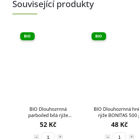
Související produkty
BIO
BIO
BIO Dlouhozrnná
BIO Dlouhozrnná hn
parboiled bílá rýže
rýže BONITAS 500 
BONITAS 500 g
52 Kč
48 Kč