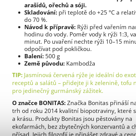
arašídů, ořechů a sóji.
Skladování:
při teplotě do +25 °C a relati
do 70 %.
Návod k přípravě:
Rýži před vařením n
hodinu do vody. Poměr vody k rýži 1:3, v
minut. Po uvaření nechte rýži 10–15 min
odpočívat pod pokličkou.
Balení:
500 g
Země původu:
Kambodža
TIP:
Jasmínová červená rýže je ideální do exo
receptů a salátů – přidejte ji k zelenině, tof
pro jedinečný gurmánský zážitek.
O značce BONITAS:
Značka Bonitas přináší n
trh od roku 2014 kvalitní biopotraviny, které s
a krásu. Produkty Bonitas jsou pěstovány na
ekofarmách, bez zbytečných konzervantů a 
přísad. Jejich filozofií je přinášet zdravé a cen