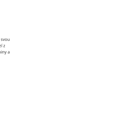
 svou
í z
niny a