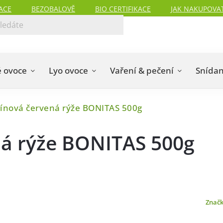
ACE
BEZOBALOVĚ
BIO CERTIFIKACE
JAK NAKUPOVA
 ovoce
Lyo ovoce
Vaření & pečení
Snída
ínová červená rýže BONITAS 500g
ná rýže BONITAS 500g
Znač