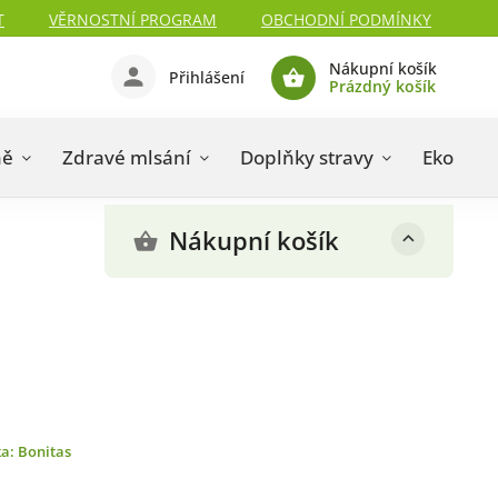
T
VĚRNOSTNÍ PROGRAM
OBCHODNÍ PODMÍNKY
Nákupní košík
Přihlášení
Prázdný košík
ně
Zdravé mlsání
Doplňky stravy
Eko drog
Nákupní košík
ka:
Bonitas