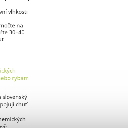
vní vlhkosti
amočte na
ařte 30–40
ut
tických
u nebo rybám
a slovenský
pojují chuť
chemických
ově