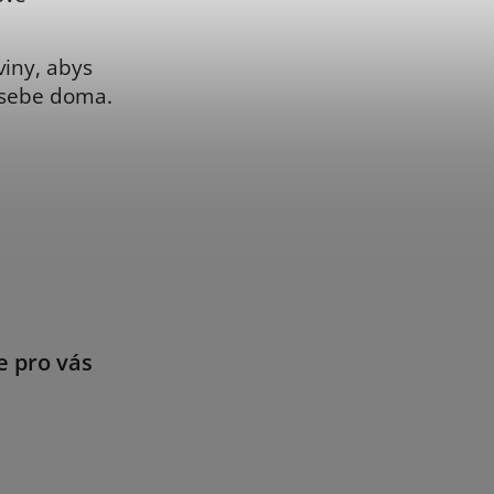
viny, abys
 sebe doma.
e pro vás