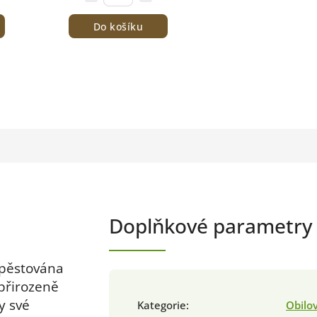
Do košíku
Doplňkové parametry
 pěstována
 přirozeně
y své
Kategorie
:
Obilo