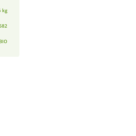
5 kg
582
BIO