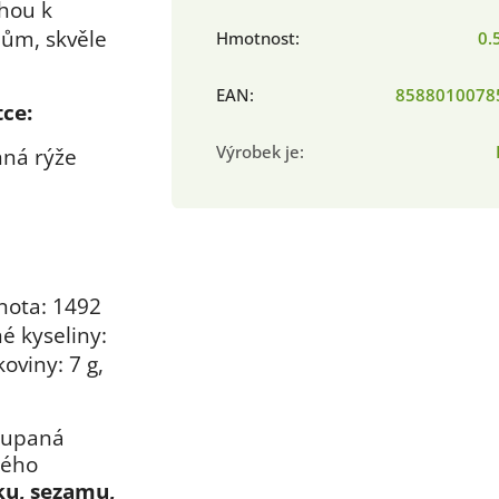
ohou k
ům, skvěle
Hmotnost
:
0.
EAN
:
8588010078
ce:
Výrobek je
:
nná rýže
nota: 1492
né kyseliny:
koviny: 7 g,
oupaná
kého
ku, sezamu,