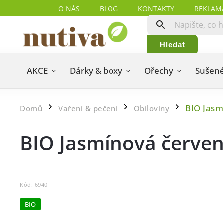
O NÁS
BLOG
KONTAKTY
REKLAM
Hledat
AKCE
Dárky & boxy
Ořechy
Sušené
BIO Jasm
Domů
Vaření & pečení
Obiloviny
/
/
/
BIO Jasmínová červe
Kód:
6940
BIO