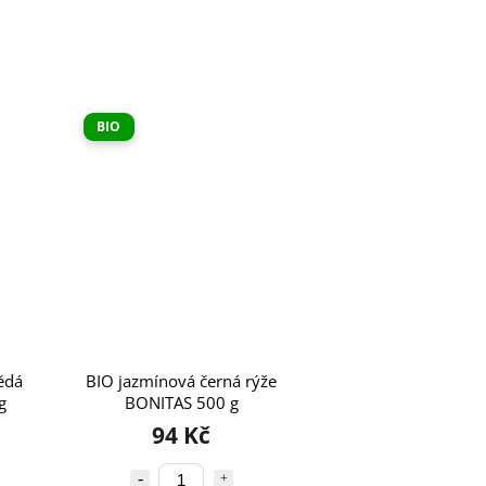
BIO
ědá
BIO jazmínová černá rýže
g
BONITAS 500 g
94 Kč