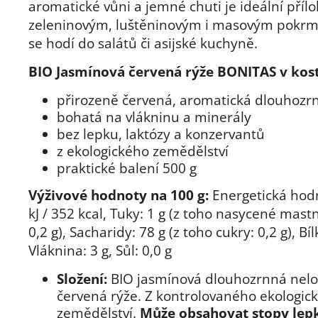
aromatické vůni a jemné chuti je ideální příl
zeleninovým, luštěninovým i masovým pokrm
se hodí do salátů či asijské kuchyně.
BIO Jasmínová červená rýže BONITAS v kost
přirozeně červená, aromatická dlouhozr
bohatá na vlákninu a minerály
bez lepku, laktózy a konzervantů
z ekologického zemědělství
praktické balení 500 g
Výživové hodnoty na 100 g:
Energetická hod
kJ / 352 kcal, Tuky: 1 g (z toho nasycené mast
0,2 g), Sacharidy: 78 g (z toho cukry: 0,2 g), Bíl
Vláknina: 3 g, Sůl: 0,0 g
Složení:
BIO jasmínová dlouhozrnná nel
červená rýže. Z kontrolovaného ekologic
zemědělství.
Může obsahovat stopy lep