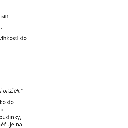
inan
í
vlhkostí do
í prášek.“
ko do
ní
 pudinky,
měřuje na