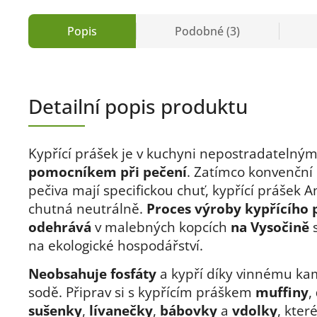
Popis
Podobné (3)
Detailní popis produktu
Kypřící prášek je v kuchyni nepostradatelný
pomocníkem při pečení
. Zatímco konvenční
pečiva mají specifickou chuť, kypřící prášek 
chutná neutrálně.
Proces výroby kypřícího 
odehrává
v malebných kopcích
na Vysočině
na ekologické hospodářství.
Neobsahuje fosfáty
a kypří díky vinnému kam
sodě. Připrav si s kypřícím práškem
muffiny
,
sušenky
,
lívanečky
,
bábovky
a
vdolky
, kter