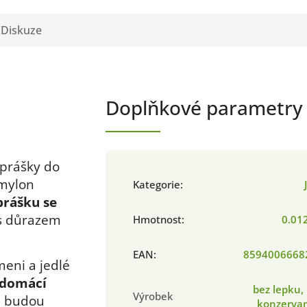
Diskuze
Doplňkové parametry
m
 prášky do
Amylon
Kategorie
:
prášku se
s důrazem
Hmotnost
:
0.01
EAN
:
8594006668
eni a jedlé
domácí
bez lepku,
Výrobek
é budou
konzervan