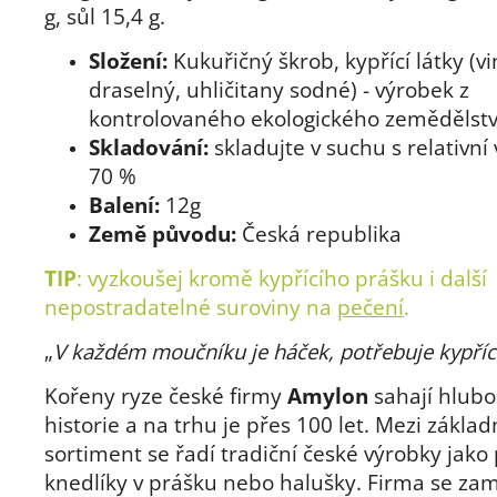
g, sůl 15,4 g.
Složení:
Kukuřičný škrob, kypřící látky (v
draselný, uhličitany sodné) - výrobek z
kontrolovaného ekologického zemědělstv
Skladování:
skladujte v suchu s relativní 
70 %
Balení:
12g
Země původu:
Česká republika
TIP
: vyzkoušej kromě kypřícího prášku i další
nepostradatelné suroviny na
pečení
.
„
V každém moučníku je háček, potřebuje kypříc
Kořeny ryze české firmy
Amylon
sahají hlubo
historie a na trhu je přes 100 let. Mezi základ
sortiment se řadí tradiční české výrobky jako
knedlíky v prášku nebo halušky. Firma se za