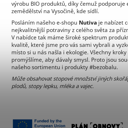
výrobu BIO produktů, díky čemuž podporuje 
zemědělství na Vysočině, kde sídlí.
Posláním našeho e-shopu
Nutiva
je nabízet c
nejkvalitnější potraviny z celého světa za pří
V nabídce tak máme široké spektrum produkt
kvalitě, které jsme pro vás sami vybrali a vyzk
místo si u nás našla i ekologie. Všechny kroky 
promýšlíme, aby dávaly smysl. Proto jsou sou
našeho sortimentu i produkty #bezobalu.
Může obsahovat stopové množství jiných skoř
plodů, stopy lepku, mléka a vajec.