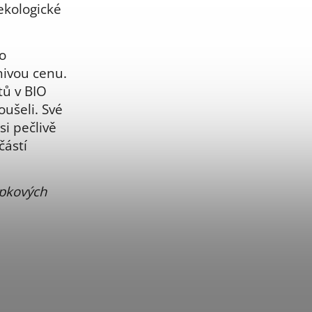
ekologické
o
znivou cenu.
ů v BIO
oušeli. Své
si pečlivě
částí
ápkových