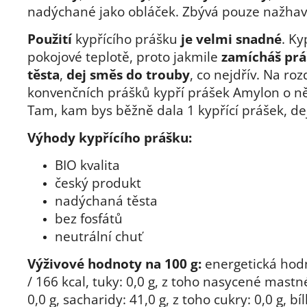
nadýchané jako obláček. Zbývá pouze nažhav
Použití
kypřícího prášku
je velmi snadné
. Ky
pokojové teplotě, proto jakmile
zamícháš prá
těsta
,
dej směs do trouby
, co nejdřív. Na roz
konvenčních prášků kypří prášek Amylon o n
Tam, kam bys běžně dala 1 kypřící prášek, dej
Výhody kypřícího prášku:
BIO kvalita
český produkt
nadýchaná těsta
bez fosfátů
neutrální chuť
Výživové hodnoty na 100 g:
energetická hodn
/ 166 kcal, tuky: 0,0 g, z toho nasycené mastn
0,0 g, sacharidy: 41,0 g, z toho cukry: 0,0 g, bí