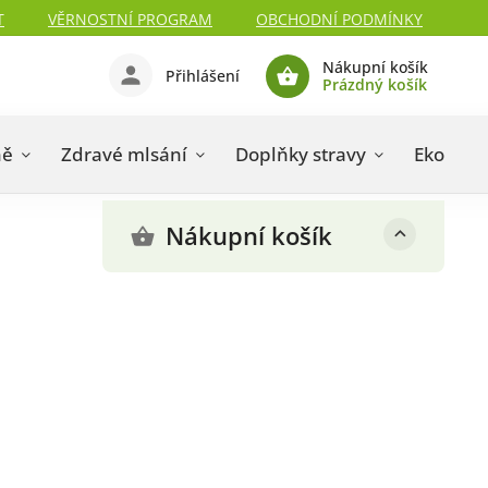
T
VĚRNOSTNÍ PROGRAM
OBCHODNÍ PODMÍNKY
Nákupní košík
Přihlášení
Prázdný košík
ně
Zdravé mlsání
Doplňky stravy
Eko drog
Nákupní košík