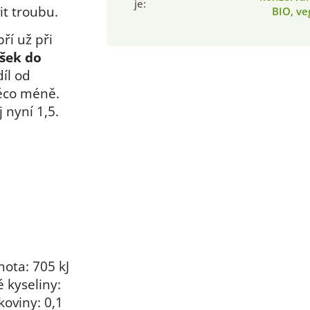
je
:
it troubu.
BIO, v
pří už při
šek do
díl od
ěco méně.
 nyní 1,5.
ota: 705 kJ
é kyseliny:
lkoviny: 0,1