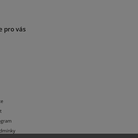
e pro vás
ce
t
ogram
dmínky