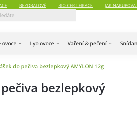
ACE
BEZOBALOVĚ
BIO CERTIFIKACE
JAK NAKUPOVA
 ovoce
Lyo ovoce
Vaření & pečení
Snída
rášek do pečiva bezlepkový AMYLON 12g
 pečiva bezlepkový