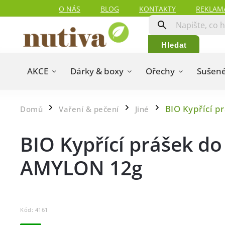
O NÁS
BLOG
KONTAKTY
REKLAM
Hledat
AKCE
Dárky & boxy
Ořechy
Sušené
BIO Kypřící p
Domů
Vaření & pečení
Jiné
/
/
/
BIO Kypřící prášek do
AMYLON 12g
Kód:
4161