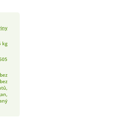
viny
5 kg
505
 bez
 bez
tů,
gan,
aný