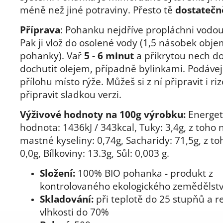
méně než jiné potraviny. Přesto tě
dostatečně
Příprava
: Pohanku nejdříve propláchni vodou 
Pak ji vlož do osolené vody (1,5 násobek obj
pohanky). Vař
5 - 6 minut
a přikrytou nech do
dochutit olejem, případně bylinkami. Podávej
přílohu místo rýže. Můžeš si z ní připravit i ri
připravit sladkou verzi.
Výživové hodnoty na 100g výrobku:
Energet
hodnota: 1436kJ / 343kcal, Tuky: 3,4g, z toho
mastné kyseliny: 0,74g, Sacharidy: 71,5g, z to
0,0g, Bílkoviny: 13.3g, Sůl: 0,003 g.
Složení:
100% BIO pohanka - produkt z
kontrolovaného ekologického zemědělstv
Skladování:
při teplotě do 25 stupňů a re
vlhkosti do 70%