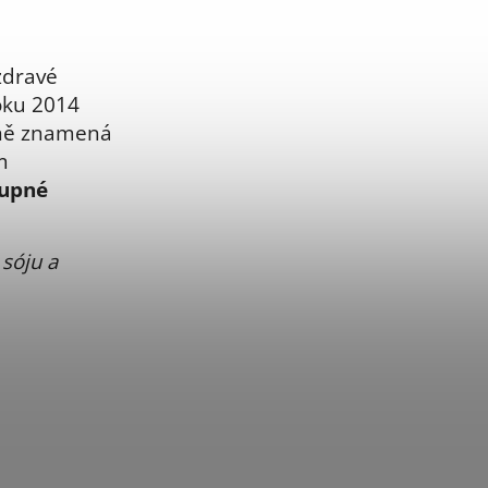
 zdravé
oku 2014
tině znamená
m
tupné
sóju a