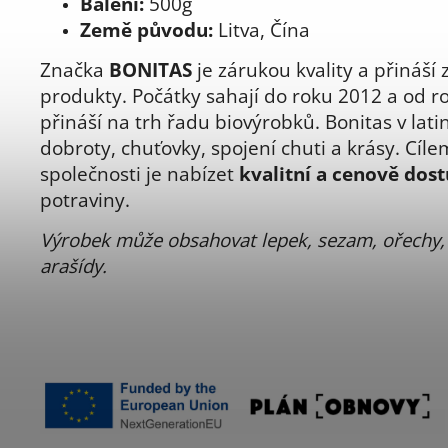
Balení:
500g
Země původu:
Litva, Čína
Značka
BONITAS
je zárukou kvality a přináší
produkty. Počátky sahají do roku 2012 a od r
přináší na trh řadu biovýrobků. Bonitas v la
dobroty, chuťovky, spojení chuti a krásy. Cíle
společnosti je nabízet
kvalitní a cenově dos
potraviny.
Výrobek může obsahovat lepek, sezam, ořechy, 
arašídy.