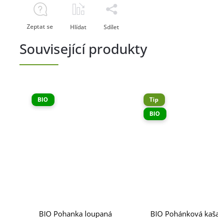
Zeptat se
Hlídat
Sdílet
Související produkty
BIO
Tip
BIO
BIO Pohanka loupaná
BIO Pohánková kaša