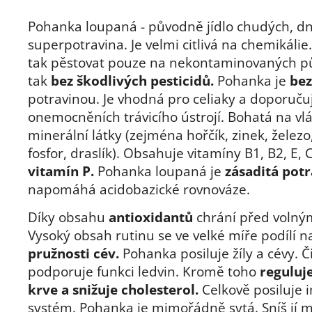
Pohanka loupaná - původně jídlo chudých, d
superpotravina. Je velmi citlivá na chemikálie
tak pěstovat pouze na nekontaminovaných pů
tak
bez škodlivých pesticidů.
Pohanka je
be
potravinou. Je vhodná pro celiaky a doporučuj
onemocněních trávicího ústrojí. Bohatá na vl
minerální látky (zejména hořčík, zinek, železo
fosfor, draslík). Obsahuje vitamíny B1, B2, E, C
vitamín P.
Pohanka loupaná je
zásaditá potr
napomáhá acidobazické rovnováze.
Díky obsahu
antioxidantů
chrání před volným
Vysoký obsah rutinu se ve velké míře podílí n
pružnosti cév.
Pohanka posiluje žíly a cévy. Či
podporuje funkci ledvin. Kromě toho
reguluje
krve a snižuje cholesterol.
Celkově posiluje 
systém. Pohanka je mimořádně sytá. Sníš jí