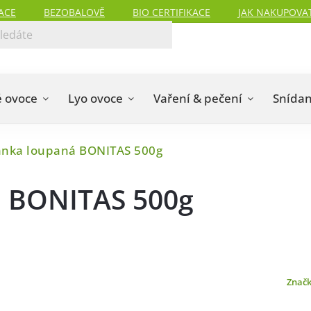
ACE
BEZOBALOVĚ
BIO CERTIFIKACE
JAK NAKUPOVA
 ovoce
Lyo ovoce
Vaření & pečení
Snída
anka loupaná BONITAS 500g
 BONITAS 500g
Znač