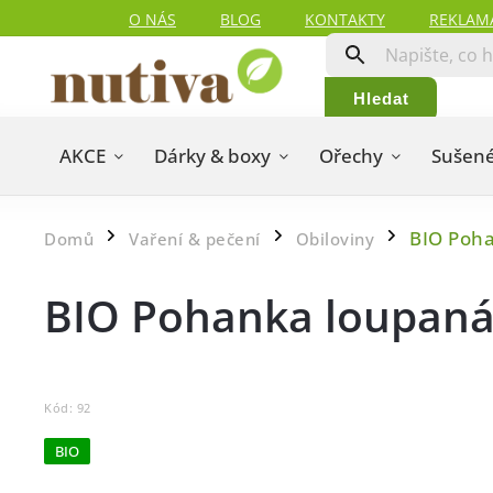
O NÁS
BLOG
KONTAKTY
REKLAM
Hledat
AKCE
Dárky & boxy
Ořechy
Sušené
BIO Poh
Domů
Vaření & pečení
Obiloviny
/
/
/
BIO Pohanka loupaná
Kód:
92
BIO