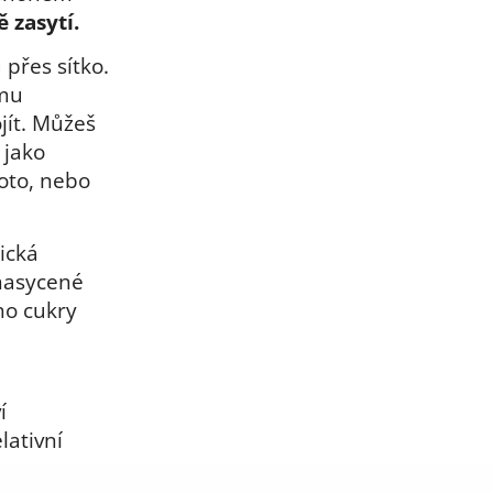
 zasytí.
přes sítko.
emu
jít. Můžeš
 jako
zoto, nebo
ická
 nasycené
ho cukry
í
lativní