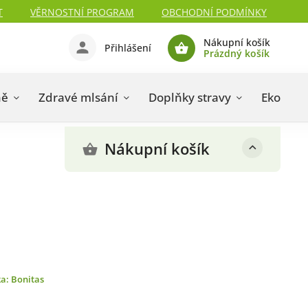
T
VĚRNOSTNÍ PROGRAM
OBCHODNÍ PODMÍNKY
Nákupní košík
Přihlášení
Prázdný košík
ně
Zdravé mlsání
Doplňky stravy
Eko drog
Nákupní košík
ka:
Bonitas