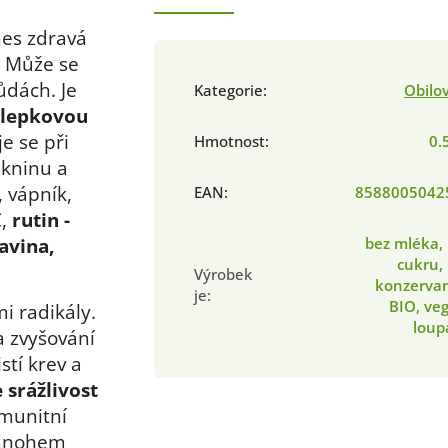
nes zdravá
. Může se
dách. Je
Kategorie
:
Obilo
zlepkovou
e se při
Hmotnost
:
0.
ákninu a
, vápník,
EAN
:
8588005042
,
rutin -
avina,
bez mléka,
cukru,
Výrobek
konzervan
je
:
BIO, ve
i radikály.
loup
a zvyšování
stí krev a
 srážlivost
imunitní
 mnohem