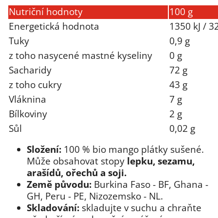
Nutriční hodnoty
100 g
Energetická hodnota
1350 kJ / 3
Tuky
0,9 g
z toho nasycené mastné kyseliny
0 g
Sacharidy
72 g
z toho cukry
43 g
Vláknina
7 g
Bílkoviny
2 g
Sůl
0,02 g
Složení:
100 % bio mango plátky sušené.
Může obsahovat stopy
lepku, sezamu,
arašídů, ořechů a soji.
Země původu:
Burkina Faso - BF, Ghana -
GH, Peru - PE, Nizozemsko - NL.
Skladování:
skladujte v suchu a chraňte