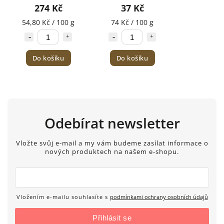
50g
274 Kč
37 Kč
54,80 Kč / 100 g
74 Kč / 100 g
Do košíku
Do košíku
Odebírat newsletter
Vložte svůj e-mail a my vám budeme zasílat informace o
nových produktech na našem e-shopu.
Vložením e-mailu souhlasíte s
podmínkami ochrany osobních údajů
Přihlásit se