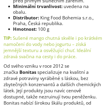
před přímým slunečním zářením.
Minimální trvanlivost:
uvedena na
obalu.
Distributor:
King Food Bohemia s.r.o.,
Praha, Česká republika.
Hmotnost:
100 g
TIP:
Sušené mango chutná skvěle i po krátkém
namočení do vody nebo jogurtu – získá
jemnější texturu a osvěžující chuť. Ideální
zdravá svačina na cesty i do práce.
Od svého vzniku v roce 2012 se
značka
Bonitas
specializuje na kvalitní a
zdravé potraviny vyráběné s láskou, bez
zbytečných konzervantů a dalších chemických
látek. Její produkty jsou navíc cenově
dostupné, takže nezruinují tvou peněženku.
Bonitas nabízí širokou škálu produktů, od