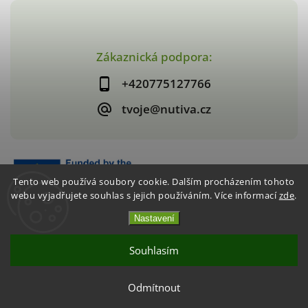
Zákaznická podpora:
+420775127766
tvoje@nutiva.cz
Tento web používá soubory cookie. Dalším procházením tohoto
webu vyjadřujete souhlas s jejich používáním. Více informací
zde
.
Nastavení
Copyright 2026
nutiva.cz
. Všechna práva vyhrazena.
Vytvořil
Shoptet
| Design
Shoptak.cz
Souhlasím
Akce 2+1 Křupavé jahody / mango
Odmítnout
CHCI VYUŽÍT AKCI