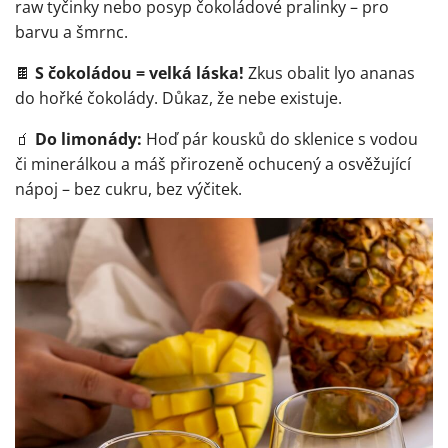
raw tyčinky nebo posyp čokoládové pralinky – pro
barvu a šmrnc.
🍫
S čokoládou = velká láska!
Zkus obalit lyo ananas
do hořké čokolády. Důkaz, že nebe existuje.
🧃️
Do limonády:
Hoď pár kousků do sklenice s vodou
či minerálkou a máš přirozeně ochucený a osvěžující
nápoj – bez cukru, bez výčitek.