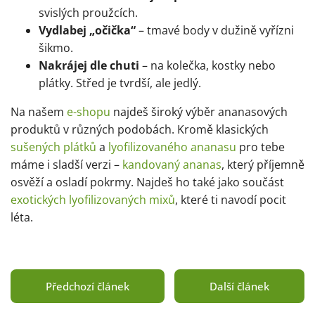
svislých proužcích.
Vydlabej „očička“
– tmavé body v dužině vyřízni
šikmo.
Nakrájej dle chuti
– na kolečka, kostky nebo
plátky. Střed je tvrdší, ale jedlý.
Na našem
e-shopu
najdeš široký výběr ananasových
produktů v různých podobách. Kromě klasických
sušených plátků
a
lyofilizovaného ananasu
pro tebe
máme i sladší verzi –
kandovaný ananas
, který příjemně
osvěží a osladí pokrmy. Najdeš ho také jako součást
exotických lyofilizovaných mixů
, které ti navodí pocit
léta.
Předchozí článek
Další článek