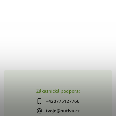
Zákaznická podpora:
+420775127766
tvoje@nutiva.cz