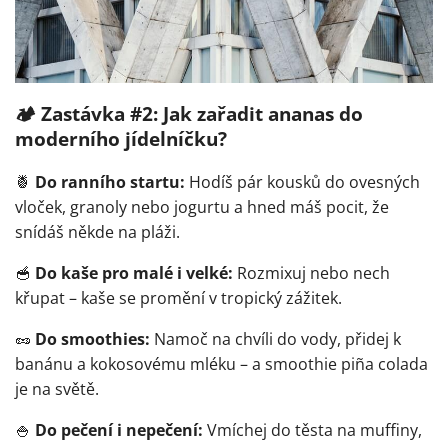
🏕️
Zastávka #2: Jak zařadit ananas do
moderního jídelníčku?
🍍
Do ranního startu:
Hodíš pár kousků do ovesných
vloček, granoly nebo jogurtu a hned máš pocit, že
snídáš někde na pláži.
🥣
Do kaše pro malé i velké:
Rozmixuj nebo nech
křupat – kaše se promění v tropický zážitek.
🥜
Do smoothies:
Namoč na chvíli do vody, přidej k
banánu a kokosovému mléku – a smoothie piña colada
je na světě.
🍚
Do pečení i nepečení:
Vmíchej do těsta na muffiny,