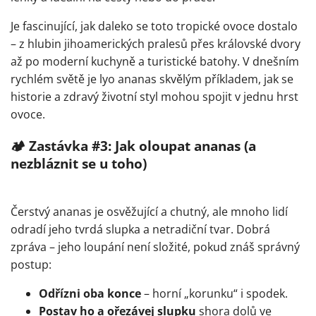
Je fascinující, jak daleko se toto tropické ovoce dostalo
– z hlubin jihoamerických pralesů přes královské dvory
až po moderní kuchyně a turistické batohy. V dnešním
rychlém světě je lyo ananas skvělým příkladem, jak se
historie a zdravý životní styl mohou spojit v jednu hrst
ovoce.
🏕️
Zastávka #3: Jak oloupat ananas (a
nezbláznit se u toho)
Čerstvý ananas je osvěžující a chutný, ale mnoho lidí
odradí jeho tvrdá slupka a netradiční tvar. Dobrá
zpráva – jeho loupání není složité, pokud znáš správný
postup:
Odřízni oba konce
– horní „korunku“ i spodek.
Postav ho a ořezávej slupku
shora dolů ve