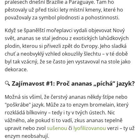
pralesech dnešní Brazílie a Paraguaye. Tam ho
pěstovaly už před tisíci lety místní kmeny, které ho
považovaly za symbol plodnosti a pohostinnosti.
Když se španělští mořeplavci vydali objevovat Nový
svět, ananas se stal jednou z exotických lahůdkových
plodin, kterou si přivezli zpět do Evropy. Jeho sladká
chuť a neobvyklý vzhled okouzlily šlechtu – v té době
byl tak vzácný, že se často jen vystavoval na stole jako
dekorace.
🔍
Zajímavost #1: Proč ananas „píchá“ jazyk?
Možná sis všiml, že čerstvý ananas někdy štípe nebo
"poškrábe" jazyk. Může za to enzym bromelain, který
rozkládá bílkoviny – tedy i ty v tvých ústech. Nic
vážného, ale pokud ti to vadí, zkus ananas tepelně
upravit nebo zvol
sušenou
či
lyofilizovanou
verzi – ty už
enzym neobsahují.