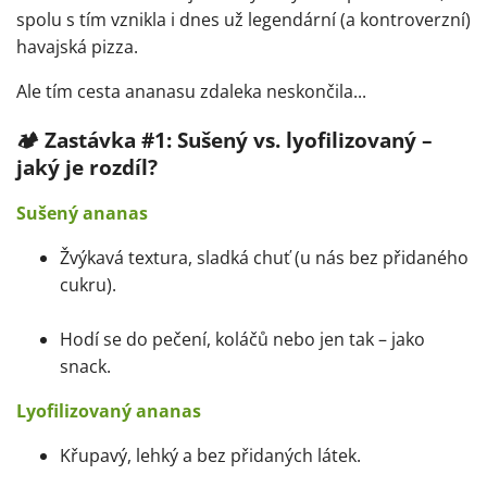
spolu s tím vznikla i dnes už legendární (a kontroverzní)
havajská pizza.
Ale tím cesta ananasu zdaleka neskončila...
🏕️
Zastávka #1: Sušený vs. lyofilizovaný –
jaký je rozdíl?
Sušený ananas
Žvýkavá textura, sladká chuť (u nás bez přidaného
cukru).
Hodí se do pečení, koláčů nebo jen tak – jako
snack.
Lyofilizovaný ananas
Křupavý, lehký a bez přidaných látek.