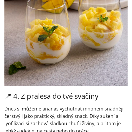
📍
4. Z pralesa do tvé svačiny
Dnes si můžeme ananas vychutnat mnohem snadněji –
čerstvý i jako praktický, skladný snack. Díky sušení a
lyofilizaci si zachová sladkou chuť i živiny, a přitom je
lehký a ideální na cesty nebo do práce.