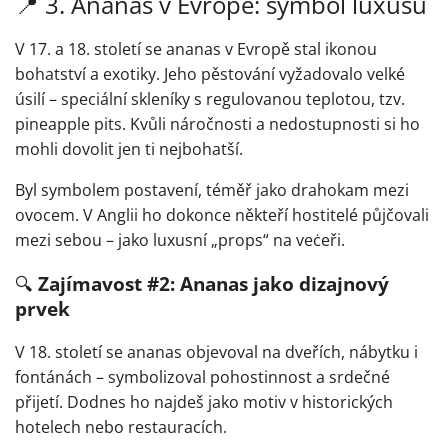
📍
3. Ananas v Evropě: symbol luxusu
V 17. a 18. století se ananas v Evropě stal ikonou
bohatství a exotiky. Jeho pěstování vyžadovalo velké
úsilí – speciální skleníky s regulovanou teplotou, tzv.
pineapple pits. Kvůli náročnosti a nedostupnosti si ho
mohli dovolit jen ti nejbohatší.
Byl symbolem postavení, téměř jako drahokam mezi
ovocem. V Anglii ho dokonce někteří hostitelé půjčovali
mezi sebou – jako luxusní „props“ na veċeři.
🔍
Zajímavost #2: Ananas jako dizajnový
prvek
V 18. století se ananas objevoval na dveřích, nábytku i
fontánách – symbolizoval pohostinnost a srdečné
přijetí. Dodnes ho najdeš jako motiv v historických
hotelech nebo restauracích.