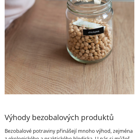
Výhody bezobalových produktů
Bezobalové potraviny přinášejí mnoho výhod, zejména
z ekologického a praktického hlediska. U nás si můžeš