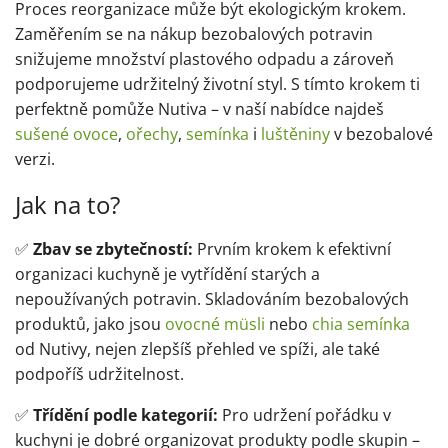
Proces reorganizace může být ekologickým krokem.
Zaměřením se na nákup bezobalových potravin
snižujeme množství plastového odpadu a zároveň
podporujeme udržitelný životní styl. S tímto krokem ti
perfektně pomůže Nutiva – v naší nabídce najdeš
sušené ovoce
,
ořechy
,
semínka
i
luštěniny
v bezobalové
verzi.
Jak na to?
✅
Zbav se zbytečností:
Prvním krokem k efektivní
organizaci kuchyně je vytřídění starých a
nepoužívaných potravin. Skladováním bezobalových
produktů, jako jsou
ovocné müsli
nebo
chia semínka
od Nutivy, nejen zlepšíš přehled ve spíži, ale také
podpoříš udržitelnost.
✅
Třídění podle kategorií:
Pro udržení pořádku v
kuchyni je dobré organizovat produkty podle skupin –