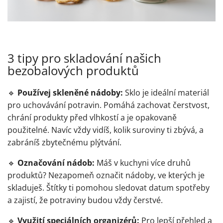
3 tipy pro skladování našich
bezobalových produktů
🔹
Používej skleněné nádoby:
Sklo je ideální materiál
pro uchovávání potravin. Pomáhá zachovat čerstvost,
chrání produkty před vlhkostí a je opakovaně
použitelné. Navíc vždy vidíš, kolik suroviny ti zbývá, a
zabráníš zbytečnému plýtvání.
🔹
Označování nádob:
Máš v kuchyni více druhů
produktů? Nezapomeň označit nádoby, ve kterých je
skladuješ. Štítky ti pomohou sledovat datum spotřeby
a zajistí, že potraviny budou vždy čerstvé.
🔹
Využití speciálních organizérů:
Pro lepší přehled a