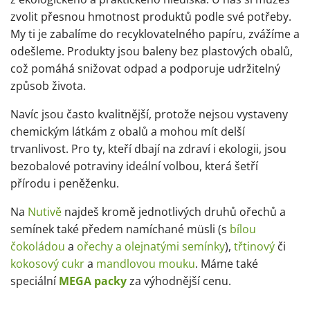
zvolit přesnou hmotnost produktů podle své potřeby.
My ti je zabalíme do recyklovatelného papíru, zvážíme a
odešleme. Produkty jsou baleny bez plastových obalů,
což pomáhá snižovat odpad a podporuje udržitelný
způsob života.
Navíc jsou často kvalitnější, protože nejsou vystaveny
chemickým látkám z obalů a mohou mít delší
trvanlivost. Pro ty, kteří dbají na zdraví i ekologii, jsou
bezobalové potraviny ideální volbou, která šetří
přírodu i peněženku.
Na
Nutivě
najdeš kromě jednotlivých druhů ořechů a
semínek také předem namíchané müsli (s
bílou
čokoládou
a
ořechy a olejnatými semínky
),
třtinový
či
kokosový cukr
a
mandlovou mouku
. Máme také
speciální
MEGA packy
za výhodnější cenu.