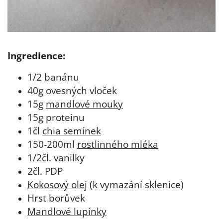
Ingredience:
1/2 banánu
40g ovesných vloček
15g
mandlové mouky
15g proteinu
1čl
chia semínek
150-200ml
rostlinného mléka
1/2čl. vanilky
2čl. PDP
Kokosový olej
(k vymazání sklenice)
Hrst borůvek
Mandlové lupínky