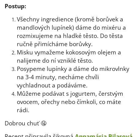
Postup:
Všechny ingredience (kromě borůvek a
mandlových lupínek) dáme do mixéru a
rozmixujeme na hladké těsto. Do těsta
ručně přimícháme borůvky.
Misku vymažeme kokosovým olejem a
nalijeme do ní vzniklé těsto.
Posypeme lupínky a dáme do mikrovlnky
na 3-4 minuty, necháme chvíli
vychladnout a podáváme.
Můžeme podávat s jogurtem, čerstvým
ovocem, ořechy nebo čímkoli, co máte
rádi.
Dobrou chuť 🤤
Recept připravila šikovná
Annamária Bilasová