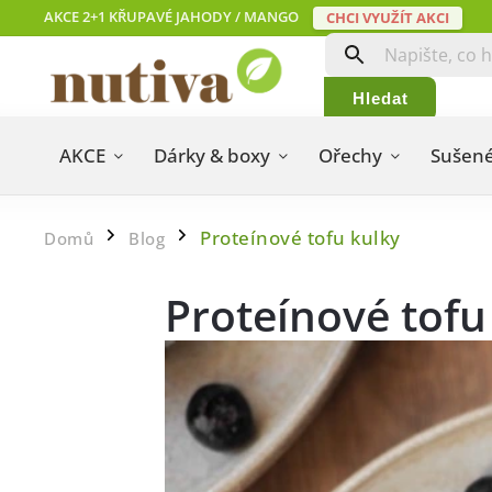
AKCE 2+1 KŘUPAVÉ JAHODY / MANGO
CHCI VYUŽÍT AKCI
Hledat
AKCE
Dárky & boxy
Ořechy
Sušené
Proteínové tofu kulky
Domů
Blog
/
/
Proteínové tofu