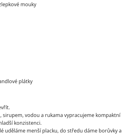
zlepkové mouky
andlové plátky
vřít.
 sirupem, vodou a rukama vypracujeme kompaktní
ladší konzistenci.
aždé uděláme menší placku, do středu dáme borůvky a