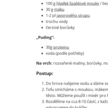
100 g
hladké špaldové mouky
/ be
30 g
máku
1-2 pl
javorového sirupu
trochu vody
čerstvé borůvky
„Puding“:
30g
proteinu
voda (podle potřeby)
Na vrch:
rozvařené maliny, borůvky, m
Postup:
Do hrnce nalijeme vodu a dáme se
Tofu smícháme s moukou, mákem,
těsto. Můžeme použít i mixér pro h
Rozdělíme na cca 8-10 částí, z k
vytvarujeme do kuličky.