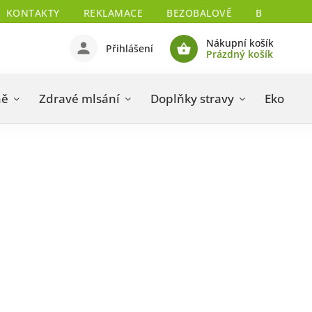
KONTAKTY
REKLAMACE
BEZOBALOVĚ
BIO CERTIF
Nákupní košík
Přihlášení
Prázdný košík
ně
Zdravé mlsání
Doplňky stravy
Eko drog