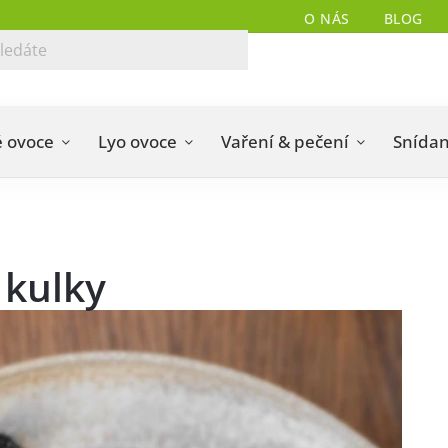
O NÁS
BLOG
 ovoce
Lyo ovoce
Vaření & pečení
Snída
 kulky