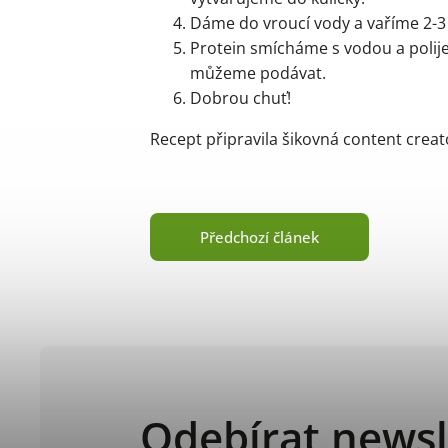
Dáme do vroucí vody a vaříme 2-3
Protein smícháme s vodou a polije
můžeme podávat.
Dobrou chuť!
Recept připravila šikovná content crea
Předchozí článek
Odebírat newsl