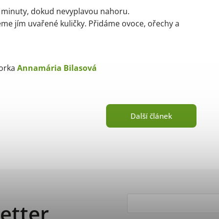
 minuty, dokud nevyplavou nahoru.
me jím uvařené kuličky. Přidáme ovoce, ořechy a
torka
Annamária Bilasová
Další článek
etter