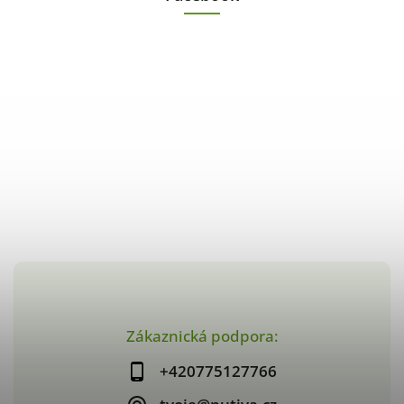
Zákaznická podpora:
+420775127766