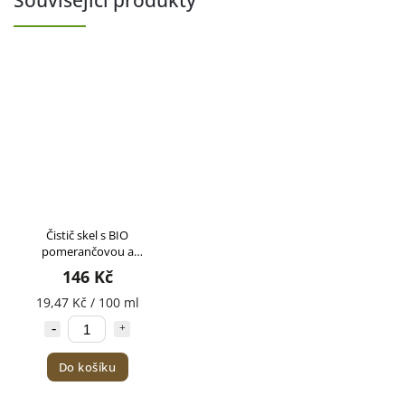
Související produkty
Čistič skel s BIO
pomerančovou a
citronelovou silicí
146 Kč
TIERRA VERDE 750ml
19,47 Kč / 100 ml
Do košíku