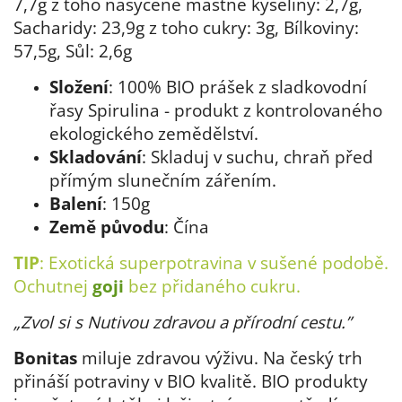
7,7g z toho nasycené mastné kyseliny: 2,7g,
Sacharidy: 23,9g z toho cukry: 3g, Bílkoviny:
57,5g, Sůl: 2,6g
Složení
: 100% BIO prášek z sladkovodní
řasy Spirulina - produkt z kontrolovaného
ekologického zemědělství.
Skladování
: Skladuj v suchu, chraň před
přímým slunečním zářením.
Balení
: 150g
Země původu
: Čína
TIP
: Exotická superpotravina v sušené podobě.
Ochutnej
goji
bez přidaného cukru.
„Zvol si s Nutivou zdravou a přírodní cestu.”
Bonitas
miluje zdravou výživu. Na český trh
přináší potraviny v BIO kvalitě. BIO produkty