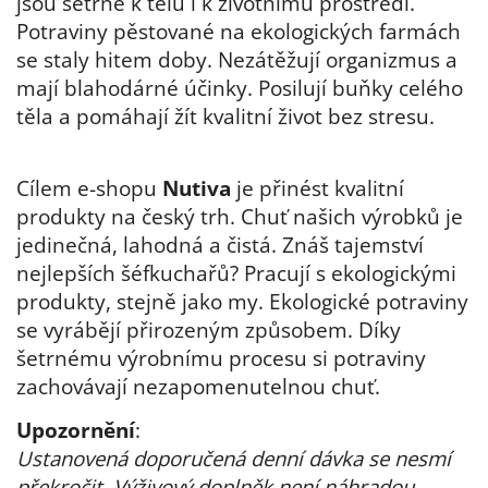
jsou šetrné k tělu i k životnímu prostředí.
Potraviny pěstované na ekologických farmách
se staly hitem doby. Nezátěžují organizmus a
mají blahodárné účinky. Posilují buňky celého
těla a pomáhají žít kvalitní život bez stresu.
Cílem e-shopu
Nutiva
je přinést kvalitní
produkty na český trh. Chuť našich výrobků je
jedinečná, lahodná a čistá. Znáš tajemství
nejlepších šéfkuchařů? Pracují s ekologickými
produkty, stejně jako my. Ekologické potraviny
se vyrábějí přirozeným způsobem. Díky
šetrnému výrobnímu procesu si potraviny
zachovávají nezapomenutelnou chuť.
Upozornění
:
Ustanovená doporučená denní dávka se nesmí
překročit. Výživový doplněk není náhradou