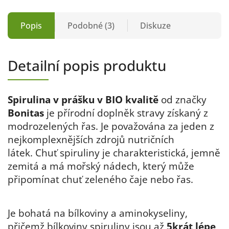
Popis
Podobné (3)
Diskuze
Detailní popis produktu
Spirulina v prášku v BIO kvalitě
od značky
Bonitas
je přírodní doplněk stravy získaný z
modrozelených řas. Je považována za jeden z
nejkomplexnějších zdrojů nutričních
látek.
Chuť spiruliny je charakteristická, jemně
zemitá a má mořský nádech, který může
připomínat chuť zeleného čaje nebo řas.
Je bohatá na bílkoviny a aminokyseliny,
přičemž bílkoviny spiruliny jsou až
5krát lépe