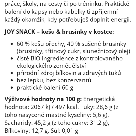
práce, školy, na cesty či po tréninku. Praktické
balení do kapsy nebo kabelky ti zpříjemní
každý okamžik, kdy potřebuješ doplnit energii.
JOY SNACK – kešu & brusinky v kostce:
60 % kešu ořechy, 40 % sušené brusinky
(brusinky, třtinový cukr, slunečnicový olej)
čisté BIO ingredience z kontrolovaného
ekologického zemědělství
přírodní zdroj bílkovin a zdravých tuků
bez lepku, bez konzervantů
praktické balení 60 g
Výživové hodnoty na 100 g:
Energetická
hodnota: 2067 kJ / 497 kcal, Tuky: 28,6 g (z
toho nasycené mastné kyseliny: 5,6 g),
Sacharidy: 45,2 g (z toho cukry: 31,2 g),
Bílkoviny: 12,7 g, Sůl: 0,01 g