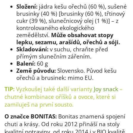
Složení:
jádra kešu ořechů (60 %), sušené
brusinky (40 %) [brusinky (60 %), třtinový
cukr (39 %), slunečnicový olej (1 %)] – z
kontrolovaného ekologického
zemědělství.
Může obsahovat stopy
lepku, sezamu, arašídů, ořechů a sóji.
Skladování:
v suchu, chraňte před
přímým slunečním zářením.
Balení:
60 g
Země původu:
Slovensko. Původ kešu
ořechů a brusinek: mimo EU.
TIP:
Vyzkoušej také další varianty
Joy snack
–
chutné kombinace oříšků a ovoce, které si
zamiluješ na první sousto.
O značce BONITAS:
Bonitas znamená spojení
chuti a krásy. Od roku 2012 přináší na stoly
kvalitní potraviny, od roku 2014 i v BIO kvalitě.