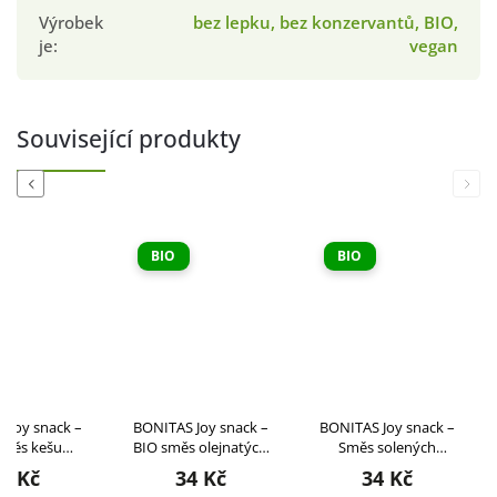
Výrobek
bez lepku, bez konzervantů, BIO,
je
:
vegan
Související produkty
Previous
Next
BIO
BIO
 Joy snack –
BONITAS Joy snack –
BONITAS Joy snack –
směs kešu
BIO směs olejnatých
Směs solených
, kokosu a
semínek a piniových
pražených ořechů 60g
4 Kč
34 Kč
34 Kč
o ovoce 60g
oříšků 90 g