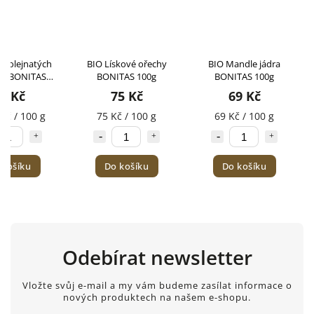
s olejnatých
BIO Lískové ořechy
BIO Mandle jádra
ek BONITAS
BONITAS 100g
BONITAS 100g
125g
3 Kč
75 Kč
69 Kč
Kč / 100 g
75 Kč / 100 g
69 Kč / 100 g
 košíku
Do košíku
Do košíku
Odebírat newsletter
Vložte svůj e-mail a my vám budeme zasílat informace o
nových produktech na našem e-shopu.