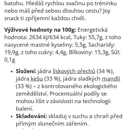
batohu. Hledáš rychlou svačinu po tréninku
nebo máš před sebou dlouhou cestu? Joy
snack ti zpříjemní každou chvíli.
Výživové hodnoty na 100g:
Energetická
hodnota: 2634 kJ/634 kcal, Tuky: 55,7g, z toho
nasycené mastné kyseliny: 5,5g, Sacharidy:
19,9g, z toho cukry: 4,4g, Bílkoviny: 15,3g, Sůl:
0,1g
Složení:
jádra
lískových ořechů
(34 %),
jádra
kešu
(33 %), jádra sladkých
mandlí
(33 %) – z kontrolovaného ekologického
zemědělství. Procentuální podíly se
mohou lišit v závislosti na technologii
balení.
Skladování:
skladuj v suchu a chraň před
přímým slunečním zářením.