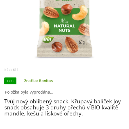
Kód:
611
BIO
Značka:
Bonitas
Položka byla vyprodána…
Tvůj nový oblíbený snack. Křupavý balíček Joy
snack obsahuje 3 druhy ořechů v BIO kvalitě –
mandle, kešu a lískové ořechy.