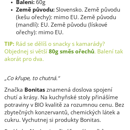
Balení:
60g
Země původu:
Slovensko. Země původu
(kešu ořechy): mimo EU. Země původu
(mandlí): EU. Země původu (lískové
ořechy): mimo EU.
TIP:
Rád se dělíš o snacky s kamarády?
Objednej si větší
80g směs ořechů
. Balení tak
akorát pro dva.
„Co křupe, to chutná.“
Značka
Bonitas
znamená doslova spojení
chutí a krásy. Na kuchyňské stoly přinášíme
potraviny v BIO kvalitě za rozumnou cenu. Bez
zbytečných konzervantů, chemických látek a
cukru. Vychutnej si produkty Bonitas.