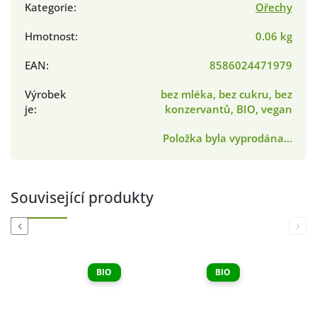
Kategorie
:
Ořechy
Hmotnost
:
0.06 kg
EAN
:
8586024471979
Výrobek
bez mléka, bez cukru, bez
je
:
konzervantů, BIO, vegan
Položka byla vyprodána…
Související produkty
Previous
Next
BIO
BIO