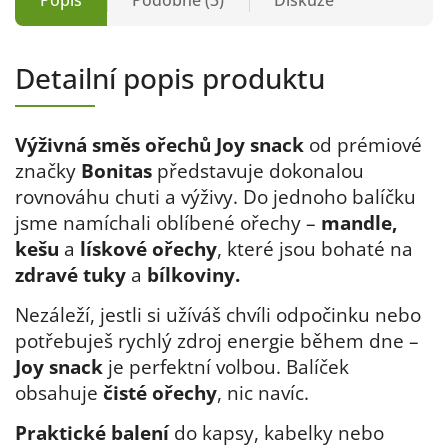
Popis
Podobné (3)
Diskuze
Detailní popis produktu
Výživná směs ořechů Joy snack
od prémiové
značky
Bonitas
představuje dokonalou
rovnováhu chuti a výživy. Do jednoho balíčku
jsme namíchali oblíbené ořechy –
mandle,
kešu
a
lískové ořechy
, které jsou bohaté na
zdravé tuky
a
bílkoviny.
Nezáleží, jestli si užíváš chvíli odpočinku nebo
potřebuješ rychlý zdroj energie během dne –
Joy snack
je perfektní volbou. Balíček
obsahuje
čisté ořechy
, nic navíc.
Praktické balení
do kapsy, kabelky nebo