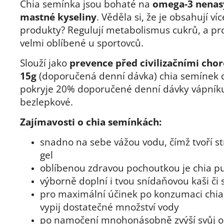
Chia semínka jsou bohaté na
omega-3 nenas
mastné kyseliny
. Věděla si, že je obsahují ví
produkty? Regulují metabolismus cukrů, a pr
velmi oblíbené u sportovců.
Slouží jako
prevence před civilizačními cho
15g
(doporučená denní dávka) chia semínek
pokryje 20% doporučené denní dávky vápník
bezlepkové.
Zajímavosti o chia semínkách:
snadno na sebe vážou vodu, čímž tvoří st
gel
oblíbenou zdravou pochoutkou je chia p
výborně doplní i tvou snídaňovou kaši či
pro maximální účinek po konzumaci chi
vypij dostatečné množství vody
po namočení mnohonásobně zvýší svůj 