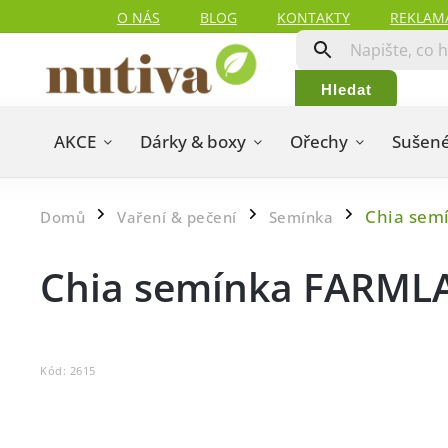
O NÁS
BLOG
KONTAKTY
REKLAM
Hledat
AKCE
Dárky & boxy
Ořechy
Sušené
Chia sem
Domů
Vaření & pečení
Semínka
/
/
/
Chia semínka FARML
Kód:
2615