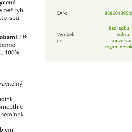
ycené
ce než rybí
EAN
:
8586018950
oto jsou
bez lepku,
Výrobek
cukru,
robami
. Už
je
:
konzervan
 denně
vegan, neso
u. 100%
ravitelný
udink
 smoothie
a semínek
objem