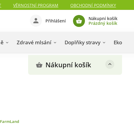
T
VĚRNOSTNÍ PROGRAM
OBCHODNÍ PODMÍNKY
Nákupní košík
Přihlášení
Prázdný košík
ně
Zdravé mlsání
Doplňky stravy
Eko drog
Nákupní košík
FarmLand