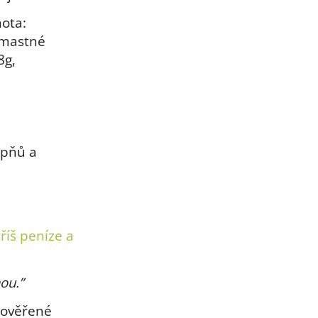
ota:
 mastné
8g,
upňů a
tříš peníze a
nou.”
 ověřené