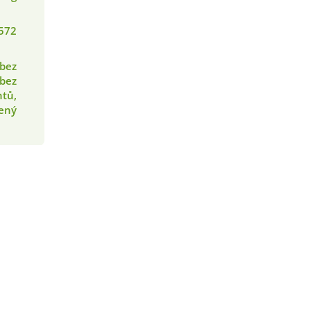
572
 bez
 bez
tů,
lený