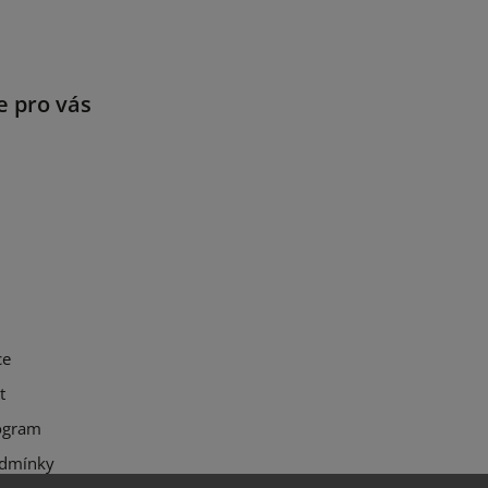
e pro vás
ce
t
ogram
dmínky