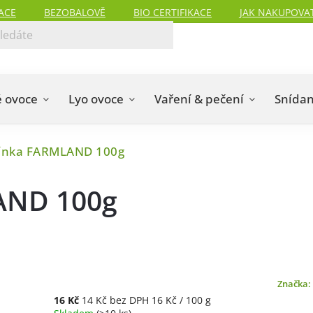
ACE
BEZOBALOVĚ
BIO CERTIFIKACE
JAK NAKUPOVA
 ovoce
Lyo ovoce
Vaření & pečení
Snída
ínka FARMLAND 100g
AND 100g
Značka:
16 Kč
14 Kč bez DPH
16 Kč / 100 g