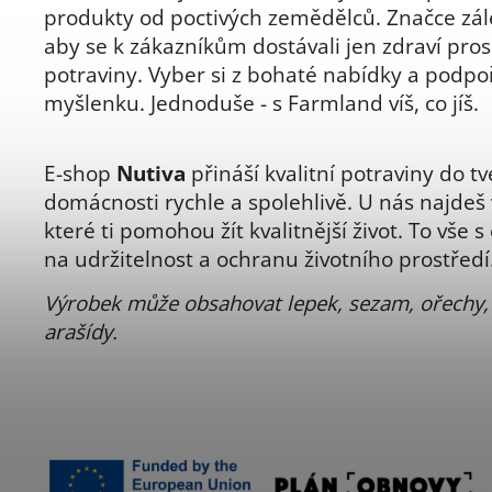
produkty od poctivých zemědělců. Značce zál
aby se k zákazníkům dostávali jen zdraví pro
potraviny. Vyber si z bohaté nabídky a podp
myšlenku. Jednoduše - s Farmland víš, co jíš.
E-shop
Nutiva
přináší kvalitní potraviny do tv
domácnosti rychle a spolehlivě. U nás najdeš
které ti pomohou žít kvalitnější život. To vše 
na udržitelnost a ochranu životního prostředí
Výrobek může obsahovat lepek, sezam, ořechy, 
arašídy.