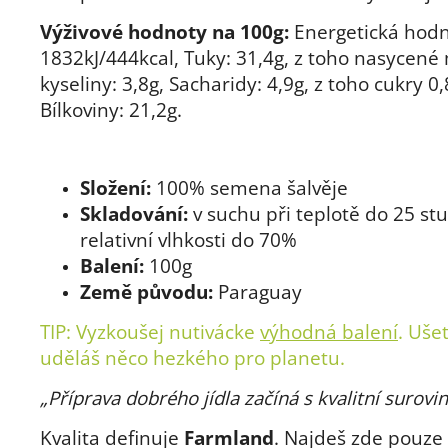
Výživové hodnoty na 100g:
Energetická hodn
1832kJ/444kcal, Tuky: 31,4g, z toho nasycené
kyseliny: 3,8g, Sacharidy: 4,9g, z toho cukry 0,
Bílkoviny: 21,2g.
Složení:
100% semena šalvěje
Skladování:
v suchu při teplotě do 25 st
relativní vlhkosti do 70%
Balení:
100g
Země původu:
Paraguay
TIP: Vyzkoušej nutivácke
výhodná balení
. Uše
uděláš něco hezkého pro planetu.
„Příprava dobrého jídla začíná s kvalitní surovi
Kvalita definuje
Farmland
. Najdeš zde pouze