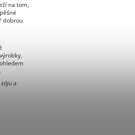
eží na tom,
spěšné
oř dobrou
é
 výrobky,
s ohledem
.
sóju a