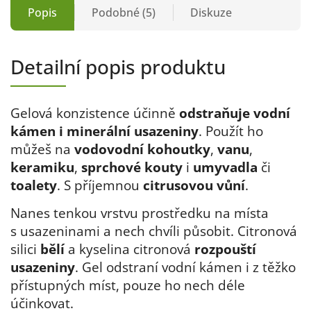
Popis
Podobné (5)
Diskuze
Detailní popis produktu
Gelová konzistence účinně
odstraňuje vodní
kámen i minerální usazeniny
. Použít ho
můžeš na
vodovodní kohoutky
,
vanu
,
keramiku
,
sprchové kouty
i
umyvadla
či
toalety
. S příjemnou
citrusovou vůní
.
Nanes tenkou vrstvu prostředku na místa
s usazeninami a nech chvíli působit. Citronová
silici
bělí
a kyselina citronová
rozpouští
usazeniny
. Gel odstraní vodní kámen i z těžko
přístupných míst, pouze ho nech déle
účinkovat.