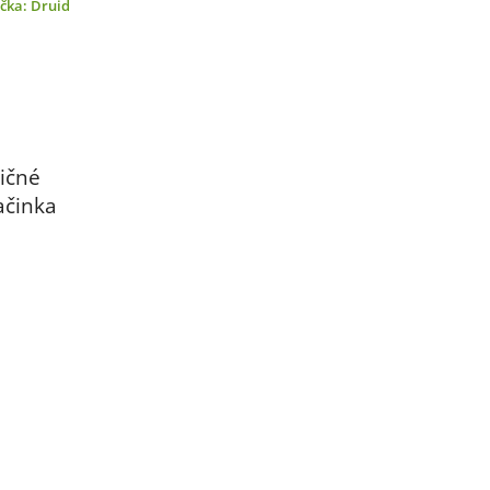
čka:
Druid
ičné
ačinka