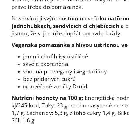
právě třeba do pomazánek.
Naservíruj ji svým hostům na večírku
natřeno
jednohubkách, sendvičích či chlebíčcích
a b
jistotu, že si ji může dopřát opravdu každý.
Veganská pomazánka s hlívou ústřičnou ve 
jemná chuť hlívy ústřičné
skvěle okořeněná
vhodná pro vegany i vegetariány
bez přidaných cukrů
od ověřené značky Druid
Nutriční hodnoty na 100 g:
Energetická hodn
kJ/245 kcal, Tuky: 23 g, z toho nasycené mastn
1,7 g, Sacharidy: 5,3 g, z toho cukry 1,4 g, Bílko
Sůl: 1,6 g