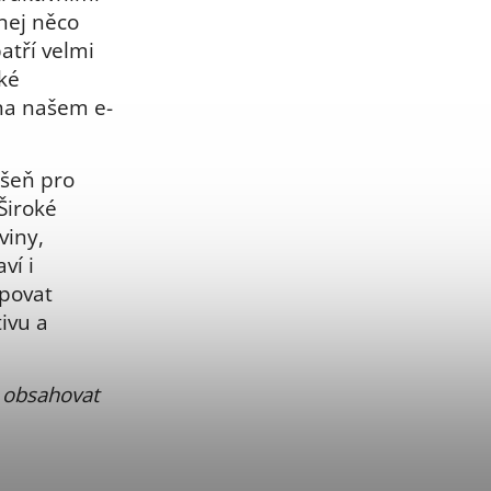
nej něco
atří velmi
ké
na našem e-
ášeň pro
 Široké
viny,
ví i
upovat
ivu a
 obsahovat