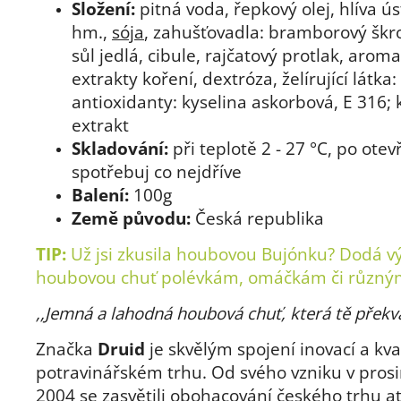
Složení:
pitná voda, řepkový olej, hlíva ú
hm.,
sója
, zahušťovadla: bramborový škro
sůl jedlá, cibule, rajčatový protlak, aroma
extrakty koření, dextróza, želírující látka
antioxidanty: kyselina askorbová, E 316; 
extrakt
Skladování:
při teplotě 2 - 27 °C, po otev
spotřebuj co nejdříve
Balení:
100g
Země původu:
Česká republika
TIP:
Už jsi zkusila
houbovou Bujónku
? Dodá v
houbovou chuť polévkám, omáčkám či různý
,,Jemná a lahodná houbová chuť, která tě překva
Značka
Druid
je skvělým spojení inovací a kva
potravinářském trhu. Od svého vzniku v prosi
2004 se zasvětili obohacování českého trhu a