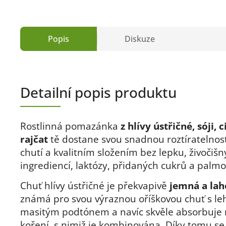
Popis
Diskuze
Detailní popis produktu
Rostlinná pomazánka
z hlívy ústřičné, sóji, 
rajčat
tě dostane svou snadnou roztíratelnos
chutí a kvalitním složením bez lepku, živočiš
ingrediencí, laktózy, přidaných cukrů a palmo
Chuť hlívy ústřičné je překvapivě
jemná a la
známá pro svou výraznou oříškovou chuť s l
masitým podtónem a navíc skvěle absorbuje
koření, s nimiž je kombinována. Díky tomu se