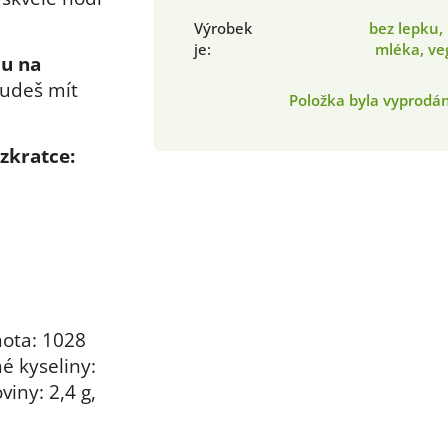
Výrobek
bez lepku,
je
:
mléka, ve
u na
udeš mít
Položka byla vyprod
zkratce:
ota: 1028
é kyseliny:
viny: 2,4 g,