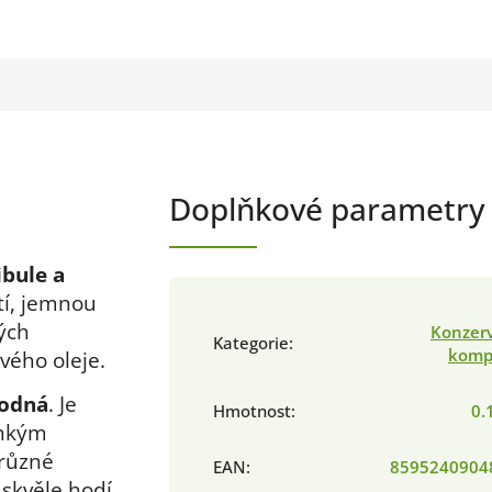
Doplňkové parametry
cibule a
tí, jemnou
ných
Konzerv
Kategorie
:
komp
vého oleje.
hodná
. Je
Hmotnost
:
0.
ehkým
 různé
EAN
:
8595240904
 skvěle hodí