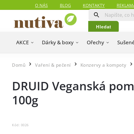
O NÁS
BLOG
KONTAKTY
REKLAM
Hledat
AKCE
Dárky & boxy
Ořechy
Sušené
Domů
Vaření & pečení
Konzervy a kompoty
/
/
/
DRUID Veganská poma
100g
Kód:
0026