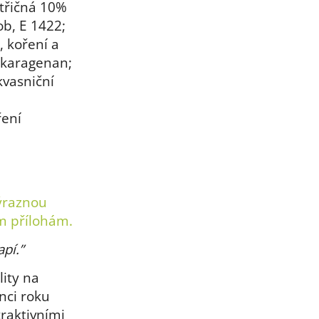
střičná 10%
b, E 1422;
, koření a
: karagenan;
kvasniční
ření
ýraznou
m přílohám.
pí.”
lity na
nci roku
traktivními