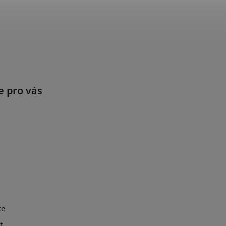
e pro vás
ce
t