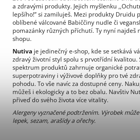
a zdravými produkty. Jejich myšlenku ,,Ochut
lepšího!” si zamiluješ. Mezi produkty Druidu p
oblíbené válcované Babiččiny nudle či vegans
pomazánky různých příchutí. Ty nyní najdeš 
shopu.
Nutiva
je jedinečný e-shop, kde se setkává v
zdravý životní styl spolu s prvotřídní kvalitou.
spektrum produktů zahrnuje organické potra
superpotraviny i výživové doplňky pro tvé zdra
pohodu. To vše navíc za dostupné ceny. Nak
můžeš i ekologicky a to bez obalu. Navštiv Nut
přiveď do svého života více vitality.
Alergeny vyznačené podtržením. Výrobek může
lepek, sezam, arašídy a ořechy.