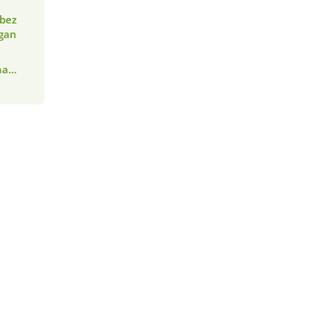
 bez
gan
ána…