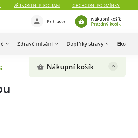
T
VĚRNOSTNÍ PROGRAM
OBCHODNÍ PODMÍNKY
Nákupní košík
Přihlášení
Prázdný košík
ně
Zdravé mlsání
Doplňky stravy
Eko drog
Nákupní košík
g
ou