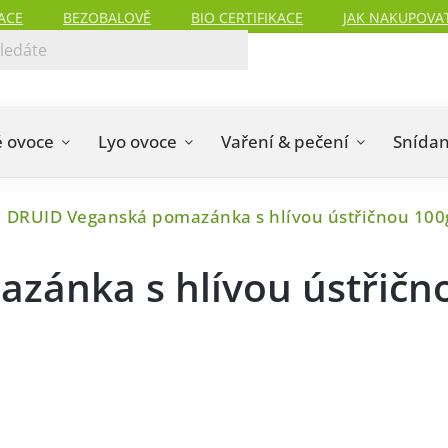
ACE
BEZOBALOVĚ
BIO CERTIFIKACE
JAK NAKUPOVA
 ovoce
Lyo ovoce
Vaření & pečení
Snída
DRUID Veganská pomazánka s hlívou ústřičnou 100
zánka s hlívou ústřičn