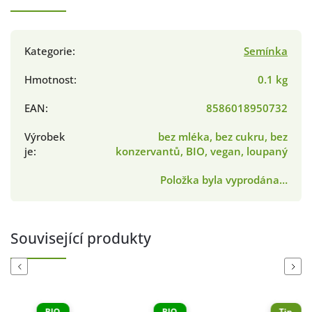
Kategorie
:
Semínka
Hmotnost
:
0.1 kg
EAN
:
8586018950732
Výrobek
bez mléka, bez cukru, bez
je
:
konzervantů, BIO, vegan, loupaný
Položka byla vyprodána…
Související produkty
Previous
Next
BIO
BIO
Tip