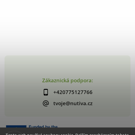
Zákaznická podpora:
+420775127766
tvoje@nutiva.cz