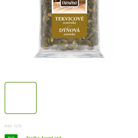
Kód:
1272
Značka:
FarmLand