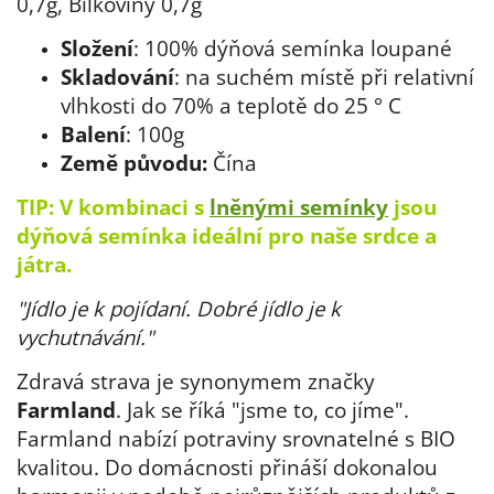
0,7g, Bílkoviny 0,7g
Složení
: 100% dýňová semínka loupané
Skladování
: na suchém místě při relativní
vlhkosti do 70% a teplotě do 25 ° C
Balení
: 100g
Země původu:
Čína
TIP: V kombinaci s
lněnými semínky
jsou
dýňová semínka ideální pro naše srdce a
játra.
"Jídlo je k pojídaní. Dobré jídlo je k
vychutnávání."
Zdravá strava je synonymem značky
Farmland
. Jak se říká "jsme to, co jíme".
Farmland nabízí potraviny srovnatelné s BIO
kvalitou. Do domácnosti přináší dokonalou