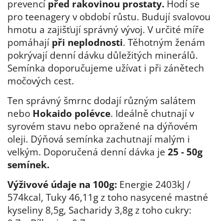
prevencí
před rakovinou prostaty.
Hodí se
pro teenagery v období růstu. Budují svalovou
hmotu a zajišťují správný vývoj. V určité míře
pomáhají
při neplodnosti
. Těhotným ženám
pokrývají denní dávku důležitých minerálů.
Semínka doporučujeme užívat i při zánětech
močových cest.
Ten správný šmrnc dodají různým salátem
nebo
Hokaido polévce
. Ideálně chutnají v
syrovém stavu nebo opražené na dýňovém
oleji. Dýňová semínka zachutnají malým i
velkým. Doporučená denní dávka je
25 - 50g
semínek.
Výživové údaje na 100g:
Energie 2403kJ /
574kcal, Tuky 46,11g z toho nasycené mastné
kyseliny 8,5g, Sacharidy 3,8g z toho cukry: