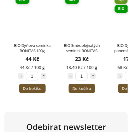
BIO
BIO Dýňová semínka
BIO Směs olejnatých
BIO Dýňov
BONITAS 100g
semínek BONITAS
panenský B
125g
250m
44 Kč
23 Kč
170 
44 Kč / 100 g
18,40 Kč / 100 g
68 Kč / 1
Do košíku
Do košíku
Do koš
Odebírat newsletter